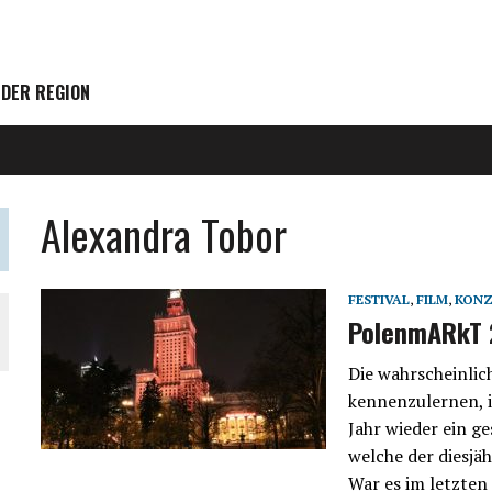
 DER REGION
Alexandra Tobor
FESTIVAL
,
FILM
,
KONZ
PolenmARkT 
Die wahrscheinli
kennenzulernen, i
Jahr wieder ein g
welche der diesjä
War es im letzten