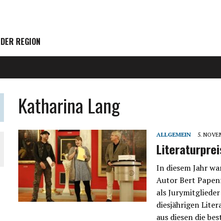
 DER REGION
Katharina Lang
ALLGEMEIN
5. NOVE
Literaturpr
In diesem Jahr wa
Autor Bert Papenf
als Jurymitgliede
diesjährigen Lit
aus diesen die be