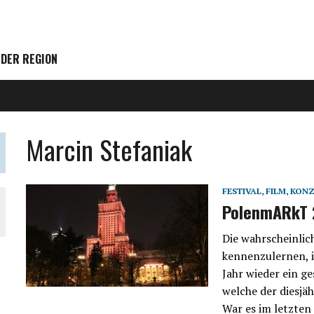
 DER REGION
Marcin Stefaniak
FESTIVAL
,
FILM
,
KONZ
PolenmARkT 
Die wahrscheinli
kennenzulernen, i
Jahr wieder ein g
welche der diesjä
War es im letzten