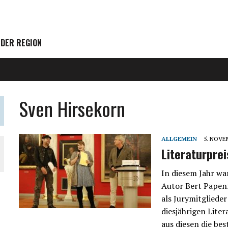
 DER REGION
Sven Hirsekorn
ALLGEMEIN
5. NOVE
Literaturpr
In diesem Jahr wa
Autor Bert Papenf
als Jurymitgliede
diesjährigen Lit
aus diesen die be