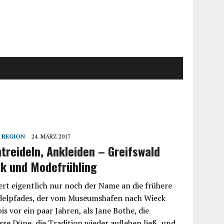
,
REGION
24. MÄRZ 2017
treideln, Ankleiden – Greifswald
k und Modefrühling
rt eigentlich nur noch der Name an die frühere
delpfades, der vom Museumshafen nach Wieck
is vor ein paar Jahren, als Jane Bothe, die
sse Düne, die Tradition wieder aufleben ließ, und