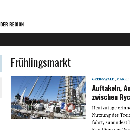
 DER REGION
Frühlingsmarkt
GREIFSWALD
,
MARKT
Auftakeln, An
zwischen Ryc
Heutzutage erinne
Nutzung des Trei
führt, zumindest b
Kapitänin der Wei