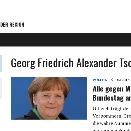
 DER REGION
Georg Friedrich Alexander 
POLITIK
5. JULI 2017
Alle gegen M
Bundestag a
Offiziell trägt 
Vorpommern-Greifs
die wahre Nummer 
amtierende Bundes