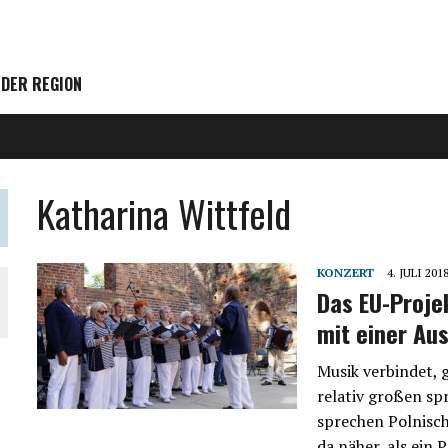
 DER REGION
Katharina Wittfeld
KONZERT
4. JULI 201
Das EU-Proje
mit einer Au
Musik verbindet, 
relativ großen s
sprechen Polnisc
da näher, als ein