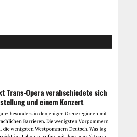
8
kt Trans-Opera verabschiedete sich
sstellung und einem Konzert
ganz besonders in denjenigen Grenzregionen mit
prachlichen Barrieren. Die wenigsten Vorpommern
h, die wenigsten Westpommern Deutsch. Was lag
 Projekt ins Leben zu rufen, mit dem man Akteure