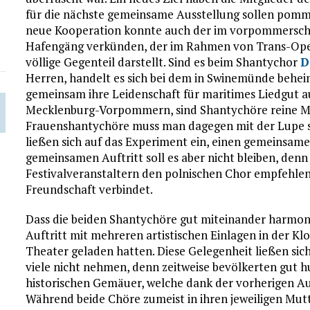
für die nächste gemeinsame Ausstellung sollen pomm
neue Kooperation konnte auch der im vorpommersch
Hafengäng verkünden, der im Rahmen von Trans-Oper
völlige Gegenteil darstellt. Sind es beim Shantychor
D
Herren, handelt es sich bei dem in Swinemünde behe
gemeinsam ihre Leidenschaft für maritimes Liedgut a
Mecklenburg-Vorpommern, sind Shantychöre reine Mä
Frauenshantychöre muss man dagegen mit der Lupe 
ließen sich auf das Experiment ein, einen gemeinsamen
gemeinsamen Auftritt soll es aber nicht bleiben, denn
Festivalveranstaltern den polnischen Chor empfehlen
Freundschaft verbindet.
Dass die beiden Shantychöre gut miteinander harmo
Auftritt mit mehreren artistischen Einlagen in der Kl
Theater geladen hatten. Diese Gelegenheit ließen sic
viele nicht nehmen, denn zeitweise bevölkerten gut h
historischen Gemäuer, welche dank der vorherigen A
Während beide Chöre zumeist in ihren jeweiligen Mut