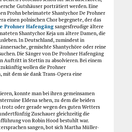
ersche Gutshäuser porträtiert werden. Eine
en Prohn beheimatete Shantychor De Prohner
a einen polnischen Chor begegnete, der das
e Prohner Hafengäng
sangesfreudige ältere
imateten Shantychor Keja um ältere Damen, die
usleben. In Deutschland, zumindest in
nnersache, gemischte Shantychöre oder reine
suchen. Die Sänger von De Prohner Hafengäng
 Auftritt in Stettin zu absolvieren. Bei einem
 zukünftig wollen die Prohner
, mit dem sie dank Trans-Opera eine
nieren, konnte man bei ihren gemeinsamen
osterruine Eldena sehen, zu dem die beiden
h trotz oder gerade wegen des guten Wetters
undertfünfzig Zuschauer gleichzeitig die
ufführung von Robin Hood bestuhlt war.
tersprachen sangen, bot sich Martha Müller-