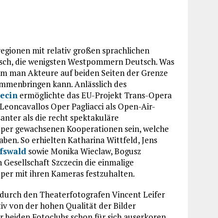
egionen mit relativ großen sprachlichen
isch, die wenigsten Westpommern Deutsch. Was
 dem man Akteure auf beiden Seiten der Grenze
sammenbringen kann. Anlässlich des
ecin
ermöglichte das EU-Projekt Trans-Opera
eoncavallos Oper Pagliacci als Open-Air-
anter als die recht spektakuläre
Oper gewachsenen Kooperationen sein, welche
ben. So erhielten Katharina Wittfeld, Jens
fswald
sowie Monika Wieclaw, Bogusz
Gesellschaft Szczecin die einmalige
per mit ihren Kameras festzuhalten.
 durch den Theaterfotografen Vincent Leifer
iv von der hohen Qualität der Bilder
er beiden Fotoclubs schon für sich auserkoren,