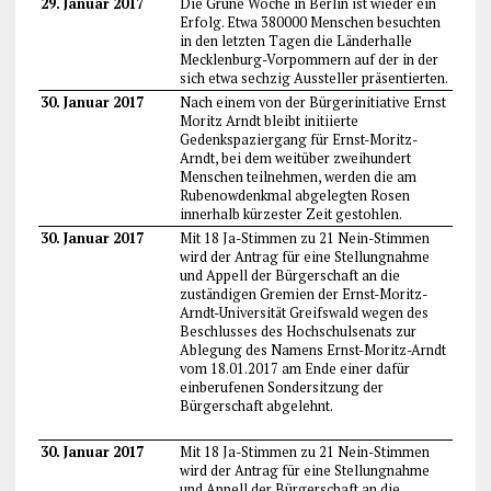
29. Januar 2017
Die Grüne Woche in Berlin ist wieder ein
Erfolg. Etwa 380000 Menschen besuchten
in den letzten Tagen die Länderhalle
Mecklenburg-Vorpommern auf der in der
sich etwa sechzig Aussteller präsentierten.
30. Januar 2017
Nach einem von der Bürgerinitiative Ernst
Moritz Arndt bleibt initiierte
Gedenkspaziergang für Ernst-Moritz-
Arndt, bei dem weitüber zweihundert
Menschen teilnehmen, werden die am
Rubenowdenkmal abgelegten Rosen
innerhalb kürzester Zeit gestohlen.
30. Januar 2017
Mit 18 Ja-Stimmen zu 21 Nein-Stimmen
wird der Antrag für eine Stellungnahme
und Appell der Bürgerschaft an die
zuständigen Gremien der Ernst-Moritz-
Arndt-Universität Greifswald wegen des
Beschlusses des Hochschulsenats zur
Ablegung des Namens Ernst-Moritz-Arndt
vom 18.01.2017 am Ende einer dafür
einberufenen Sondersitzung der
Bürgerschaft abgelehnt.
30. Januar 2017
Mit 18 Ja-Stimmen zu 21 Nein-Stimmen
wird der Antrag für eine Stellungnahme
und Appell der Bürgerschaft an die