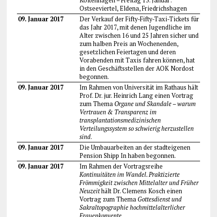
Koitenhagen – Freitag 13. Januar:
Ostseeviertel, Eldena, Friedrichshagen
09. Januar 2017
Der Verkauf der Fifty-Fifty-Taxi-Tickets für
das Jahr 2017, mit denen Jugendliche im
Alter zwischen 16 und 25 Jahren sicher und
zum halben Preis an Wochenenden,
gesetzlichen Feiertagen und deren
Vorabenden mit Taxis fahren können, hat
in den Geschäftsstellen der AOK Nordost
begonnen.
09. Januar 2017
Im Rahmen von Universität im Rathaus hält
Prof. Dr. jur. Heinrich Lang einen Vortrag
zum Thema
Organe und Skandale – warum
Vertrauen & Transparenz im
transplantationsmedizinischen
Verteilungssystem so schwierig herzustellen
sind
.
09. Januar 2017
Die Umbauarbeiten an der stadteigenen
Pension Shipp In haben begonnen.
09. Januar 2017
Im Rahmen der Vortragsreihe
Kontinuitäten im Wandel. Praktizierte
Frömmigkeit zwischen Mittelalter und Früher
Neuzeit
hält Dr. Clemens Kosch einen
Vortrag zum Thema
Gottesdienst und
Sakraltopographie hochmittelalterlicher
Frauenkonvente
.