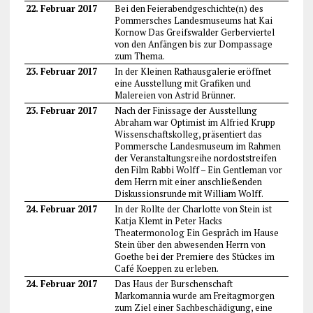
22. Februar 2017
Bei den Feierabendgeschichte(n) des
Pommersches Landesmuseums hat Kai
Kornow Das Greifswalder Gerberviertel
von den Anfängen bis zur Dompassage
zum Thema.
23. Februar 2017
In der Kleinen Rathausgalerie eröffnet
eine Ausstellung mit Grafiken und
Malereien von Astrid Brünner.
23. Februar 2017
Nach der Finissage der Ausstellung
Abraham war Optimist im Alfried Krupp
Wissenschaftskolleg, präsentiert das
Pommersche Landesmuseum im Rahmen
der Veranstaltungsreihe nordoststreifen
den Film Rabbi Wolff – Ein Gentleman vor
dem Herrn mit einer anschließenden
Diskussionsrunde mit William Wolff.
24. Februar 2017
In der Rollte der Charlotte von Stein ist
Katja Klemt in Peter Hacks
Theatermonolog Ein Gespräch im Hause
Stein über den abwesenden Herrn von
Goethe bei der Premiere des Stückes im
Café Koeppen zu erleben.
24. Februar 2017
Das Haus der Burschenschaft
Markomannia wurde am Freitagmorgen
zum Ziel einer Sachbeschädigung, eine