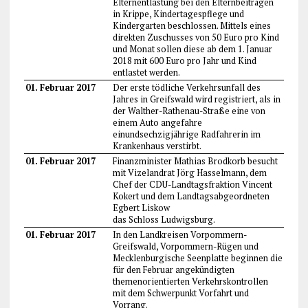
Elternentlastung bei den Elternbeiträgen
in Krippe, Kindertagespflege und
Kindergarten beschlossen. Mittels eines
direkten Zuschusses von 50 Euro pro Kind
und Monat sollen diese ab dem 1. Januar
2018 mit 600 Euro pro Jahr und Kind
entlastet werden.
01. Februar 2017
Der erste tödliche Verkehrsunfall des
Jahres in Greifswald wird registriert, als in
der Walther-Rathenau-Straße eine von
einem Auto angefahre
einundsechzigjährige Radfahrerin im
Krankenhaus verstirbt.
01. Februar 2017
Finanzminister Mathias Brodkorb besucht
mit Vizelandrat Jörg Hasselmann, dem
Chef der CDU-Landtagsfraktion Vincent
Kokert und dem Landtagsabgeordneten
Egbert Liskow
das Schloss Ludwigsburg.
01. Februar 2017
In den Landkreisen Vorpommern-
Greifswald, Vorpommern-Rügen und
Mecklenburgische Seenplatte beginnen die
für den Februar angekündigten
themenorientierten Verkehrskontrollen
mit dem Schwerpunkt Vorfahrt und
Vorrang.