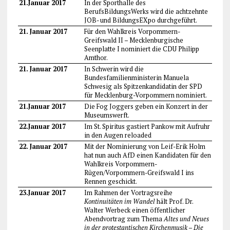
21.Januar 2017
In der Sporthalle des
BerufsBildungsWerks wird die achtzehnte
JOB- und BildungsEXpo durchgeführt.
21. Januar 2017
Für den Wahlkreis Vorpommern-
Greifswald II – Mecklenburgische
Seenplatte I nominiert die CDU Philipp
Amthor.
21. Januar 2017
In Schwerin wird die
Bundesfamilienministerin Manuela
Schwesig als Spitzenkandidatin der SPD
für Mecklenburg-Vorpommern nominiert.
21.Januar 2017
Die Fog Joggers geben ein Konzert in der
Museumswerft.
22.Januar 2017
Im St. Spiritus gastiert Pankow mit Aufruhr
in den Augen reloaded
22. Januar 2017
Mit der Nominierung von Leif-Erik Holm
hat nun auch AfD einen Kandidaten für den
Wahlkreis Vorpommern-
Rügen/Vorpommern-Greifswald I ins
Rennen geschickt.
23.Januar 2017
Im Rahmen der Vortragsreihe
Kontinuitäten im Wandel
hält Prof. Dr.
Walter Werbeck einen öffentlicher
Abendvortrag zum Thema
Altes und Neues
in der protestantischen Kirchenmusik – Die