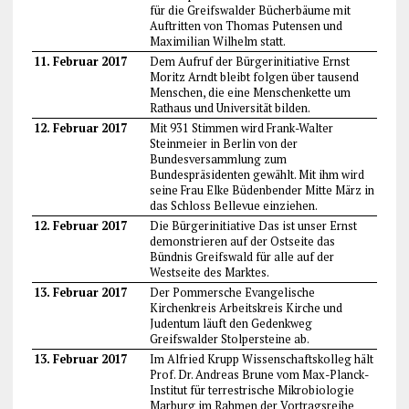
für die Greifswalder Bücherbäume mit
Auftritten von Thomas Putensen und
Maximilian Wilhelm statt.
11. Februar 2017
Dem Aufruf der Bürgerinitiative Ernst
Moritz Arndt bleibt folgen über tausend
Menschen, die eine Menschenkette um
Rathaus und Universität bilden.
12. Februar 2017
Mit 931 Stimmen wird Frank-Walter
Steinmeier in Berlin von der
Bundesversammlung zum
Bundespräsidenten gewählt. Mit ihm wird
seine Frau Elke Büdenbender Mitte März in
das Schloss Bellevue einziehen.
12. Februar 2017
Die Bürgerinitiative Das ist unser Ernst
demonstrieren auf der Ostseite das
Bündnis Greifswald für alle auf der
Westseite des Marktes.
13. Februar 2017
Der Pommersche Evangelische
Kirchenkreis Arbeitskreis Kirche und
Judentum läuft den Gedenkweg
Greifswalder Stolpersteine ab.
13. Februar 2017
Im Alfried Krupp Wissenschaftskolleg hält
Prof. Dr. Andreas Brune vom Max-Planck-
Institut für terrestrische Mikrobiologie
Marburg im Rahmen der Vortragsreihe