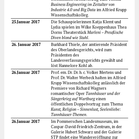
Business Engineering im Zeitalter von
Industrie 4.0 und Big Data
im Alfried Krupp
Wissenschaftskolleg.
25.Januar 2017
Die Schauspielerinnen Katja Klemt und
Lydia spielen im Wilke Koeppenhaus Thea
Dorns Theaterstück
Marleni – Preußische
Diven blond wie Stahl
.
26. Januar 2017
Burkhard Thiele, der amtierende Präsident
des Oberlandesgerichts, wird zum
Präsidenten des
Landesverfassungsgerichts gewählt und
löst Hannelore Kohl ab.
26.Januar 2017
Prof. em. Dr. Dr. h. c. Volker Mertens und
Prof. Dr. Walter Werbeck halten im Alfried
Krupp Wissenschaftskolleg anlässlich der
Premiere von Richard Wagners
romantischer Oper
Tannhäuser und der
Sängerkrieg auf Wartburg
einen
öffentlichen Doppelvortrag zum Thema
Kunst, Religion – Sinnenlust, Seelenliebe:
Tannhäuser-Themen
.
26.Januar 2017
Im Pommerschen Landesmuseum, im
Caspar-David-Friedrich-Zentrum, in der
Galerie Hubert Schwarz und der Galerie
STP findet eine Wandereröffnung zur