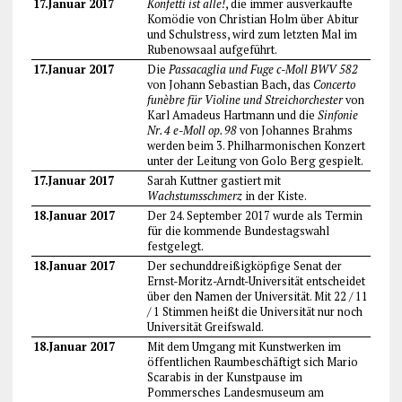
17.Januar 2017
Konfetti ist alle!
, die immer ausverkaufte
Komödie von Christian Holm über Abitur
und Schulstress, wird zum letzten Mal im
Rubenowsaal aufgeführt.
17.Januar 2017
Die
Passacaglia und Fuge c-Moll BWV 582
von Johann Sebastian Bach, das
Concerto
funèbre für Violine und Streichorchester
von
Karl Amadeus Hartmann und die
Sinfonie
Nr. 4 e-Moll op. 98
von Johannes Brahms
werden beim 3. Philharmonischen Konzert
unter der Leitung von Golo Berg gespielt.
17.Januar 2017
Sarah Kuttner gastiert mit
Wachstumsschmerz
in der Kiste.
18.Januar 2017
Der 24. September 2017 wurde als Termin
für die kommende Bundestagswahl
festgelegt.
18.Januar 2017
Der sechunddreißigköpfige Senat der
Ernst-Moritz-Arndt-Universität entscheidet
über den Namen der Universität. Mit 22 / 11
/ 1 Stimmen heißt die Universität nur noch
Universität Greifswald.
18.Januar 2017
Mit dem Umgang mit Kunstwerken im
öffentlichen Raumbeschäftigt sich Mario
Scarabis in der Kunstpause im
Pommersches Landesmuseum am