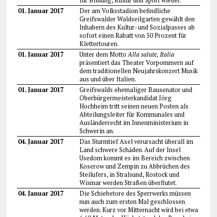
für Bildung, Kultur und Sport wieder.
01. Januar 2017
Der am Volksstadion befindliche
Greifswalder Waldseilgarten gewählt den
Inhabern des Kultur- und Sozialpasses ab
sofort einen Rabatt von 50 Prozent für
Klettertouren.
01. Januar 2017
Unter dem Motto
Alla salute, Italia
präsentiert das Theater Vorpommern auf
dem traditionellen Neujahrskonzert Musik
aus und über Italien.
01. Januar 2017
Greifswalds ehemaliger Bausenator und
Oberbürgermeisterkandidat Jörg
Hochheim tritt seinen neuen Posten als
Abteilungsleiter für Kommunales und
Ausländerrecht im Innenministerium in
Schwerin an.
04. Januar 2017
Das Sturmtief Axel verursacht überall im
Land schwere Schäden. Auf der Insel
Usedom kommt es im Bereich zwischen
Koserow und Zempin zu Abbrüchen des
Steilufers, in Stralsund, Rostock und
Wismar werden Straßen überflutet.
04. Januar 2017
Die Schiebetore des Sperrwerks müssen
nun auch zum ersten Mal geschlossen
werden. Kurz vor Mitternacht wird bei etwa