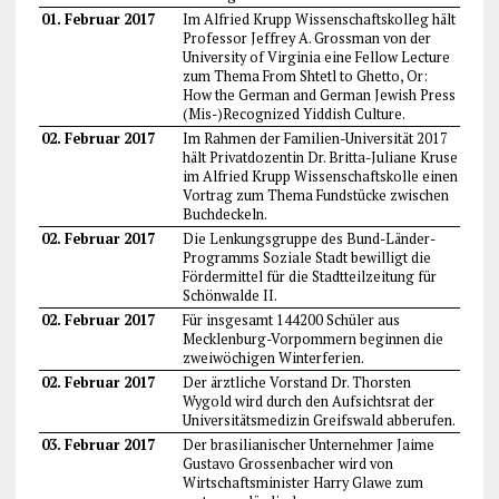
01. Februar 2017
Im Alfried Krupp Wissenschaftskolleg hält
Professor Jeffrey A. Grossman von der
University of Virginia eine Fellow Lecture
zum Thema From Shtetl to Ghetto, Or:
How the German and German Jewish Press
(Mis-)Recognized Yiddish Culture.
02. Februar 2017
Im Rahmen der Familien-Universität 2017
hält Privatdozentin Dr. Britta-Juliane Kruse
im Alfried Krupp Wissenschaftskolle einen
Vortrag zum Thema Fundstücke zwischen
Buchdeckeln.
02. Februar 2017
Die Lenkungsgruppe des Bund-Länder-
Programms Soziale Stadt bewilligt die
Fördermittel für die Stadtteilzeitung für
Schönwalde II.
02. Februar 2017
Für insgesamt 144200 Schüler aus
Mecklenburg-Vorpommern beginnen die
zweiwöchigen Winterferien.
02. Februar 2017
Der ärztliche Vorstand Dr. Thorsten
Wygold wird durch den Aufsichtsrat der
Universitätsmedizin Greifswald abberufen.
03. Februar 2017
Der brasilianischer Unternehmer Jaime
Gustavo Grossenbacher wird von
Wirtschaftsminister Harry Glawe zum