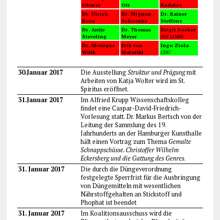
Oberst
Ott
Rodatos
Bündnis 90 / Die
CDU
Bündnis 90 / Die
Dr. Ulrich
Dr. Mignon
Dr. Rainer
Grünen
Grünen
Rose
Schwenke
Steffens
Alternative Liste
DIE LINKE
CDU
Dr. Antje
Dr. Thomas
Birgit Socher
Steveling
Meyer
DIE LINKE
Kompetenz für
Bürgerliste
Dr. Monique
Erik von
Ingo Ziola
Vorpommern
Greifswald
Wölk
Malottki
CDU
SPD
SPD
30.Januar 2017
Die Ausstellung
Struktur und Prägung
mit
Arbeiten von Katja Wolter wird im St.
Spiritus eröffnet.
31.Januar 2017
Im Alfried Krupp Wissenschaftskolleg
findet eine Caspar-David-Friedrich-
Vorlesung statt. Dr. Markus Bertsch von der
Leitung der Sammlung des 19.
Jahrhunderts an der Hamburger Kunsthalle
hält einen Vortrag zum Thema
Gemalte
Schnappschüsse. Christoffer Wilhelm
Eckersberg und die Gattung des Genres
.
31. Januar 2017
Die durch die Düngeverordnung
festgelegte Sperrfrist für die Ausbringung
von Düngemitteln mit wesentlichen
Nährstoffgehalten an Stickstoff und
Phophat ist beendet
31. Januar 2017
Im Koalitionsausschuss wird die