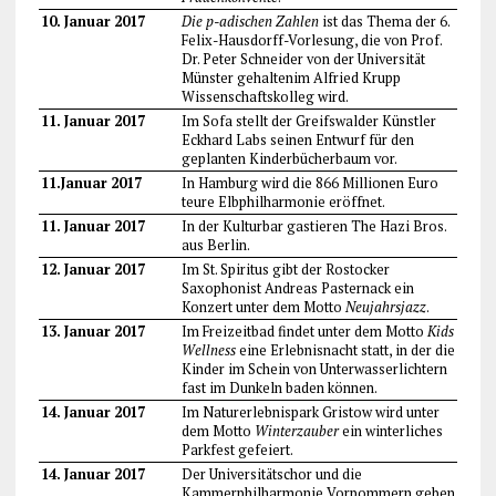
10. Januar 2017
Die p-adischen Zahlen
ist das Thema der 6.
Felix-Hausdorff-Vorlesung, die von Prof.
Dr. Peter Schneider von der Universität
Münster gehaltenim Alfried Krupp
Wissenschaftskolleg wird.
11. Januar 2017
Im Sofa stellt der Greifswalder Künstler
Eckhard Labs seinen Entwurf für den
geplanten Kinderbücherbaum vor.
11.Januar 2017
In Hamburg wird die 866 Millionen Euro
teure Elbphilharmonie eröffnet.
11. Januar 2017
In der Kulturbar gastieren The Hazi Bros.
aus Berlin.
12. Januar 2017
Im St. Spiritus gibt der Rostocker
Saxophonist Andreas Pasternack ein
Konzert unter dem Motto
Neujahrsjazz
.
13. Januar 2017
Im Freizeitbad findet unter dem Motto
Kids
Wellness
eine Erlebnisnacht statt, in der die
Kinder im Schein von Unterwasserlichtern
fast im Dunkeln baden können.
14. Januar 2017
Im Naturerlebnispark Gristow wird unter
dem Motto
Winterzauber
ein winterliches
Parkfest gefeiert.
14. Januar 2017
Der Universitätschor und die
Kammerphilharmonie Vorpommern geben