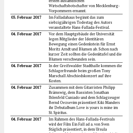
ersten ausländischen
Wirtschaftsbotschafter von Mecklenburg-
Vorpommern ernannt.
03. Februar 2017
Im Falladahaus beginnt das zum
siebzigjährigen Todestag des Autors
veranstaltete Hans-Fallada-Festival.
04. Februar 2017
Vor dem Hauptgebäude der Universität
legen Mitglieder der Identitären
Bewegung einen Gedenkstein für Ernst
Moritz Arndt und Blumen ab. Schon nach
kurzer Zeit sollten die Gedenktafel und die
Blumen verschwunden sein.
04. Februar 2017
In der Greifswalder Stadthalle kommen die
Schlagerfreunde beim großen Tony
Marschall Abschiedskonzert auf ihre
Kosten.
04. Februar 2017
Zusammen mit dem Gitarristen Philipp
Brämswig, dem Bassisten Jonathan
Ihlenfeld Cuniado und dem Schlagzeuger
Bernd Oezsevim präsentiert Kiki Manders
ihr Debutalbum Love is yours is mine im
St. Spiritus.
04. Februar 2017
Im Rahmen des Hans-Fallada-Festivals
wird der Film Ein Fall ad a. von Sven
Stäglich präsentiert, in dem Ursula