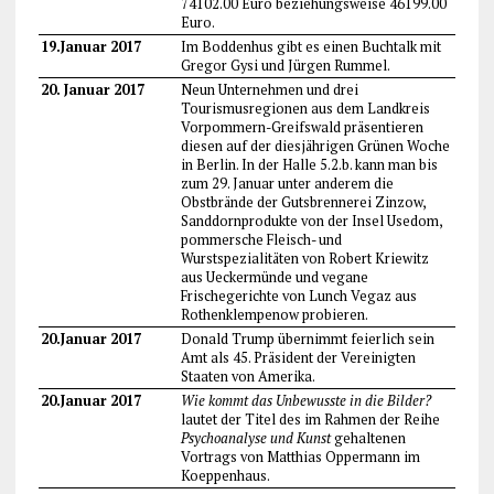
74102.00 Euro beziehungsweise 46199.00
Euro.
19.Januar 2017
Im Boddenhus gibt es einen Buchtalk mit
Gregor Gysi und Jürgen Rummel.
20. Januar 2017
Neun Unternehmen und drei
Tourismusregionen aus dem Landkreis
Vorpommern-Greifswald präsentieren
diesen auf der diesjährigen Grünen Woche
in Berlin. In der Halle 5.2.b. kann man bis
zum 29. Januar unter anderem die
Obstbrände der Gutsbrennerei Zinzow,
Sanddornprodukte von der Insel Usedom,
pommersche Fleisch- und
Wurstspezialitäten von Robert Kriewitz
aus Ueckermünde und vegane
Frischegerichte von Lunch Vegaz aus
Rothenklempenow probieren.
20.Januar 2017
Donald Trump übernimmt feierlich sein
Amt als 45. Präsident der Vereinigten
Staaten von Amerika.
20.Januar 2017
Wie kommt das Unbewusste in die Bilder?
lautet der Titel des im Rahmen der Reihe
Psychoanalyse und Kunst
gehaltenen
Vortrags von Matthias Oppermann im
Koeppenhaus.