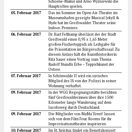
Schoene-Makus und Arno Wyzniewski die
Hauptrollen spielen.
05. Februar 2017
Das im Sommer im Open-Air-Theater im
Museumshafen gezeigte Musical Jekyll &
Hyde hat im Greifswalder Theater seine
Indoor-Premiere.
06. Februar 2017
Dr. Kurt Feltkamp überlässt der der Stadt
Greifswald einen 0,95 x 1,65 Meter
großen Fischerteppich als Leihgabe für
die Präsentation im Bürgerschaftssaal. Zu
diesem Anlass hält die Kunsthistorikerin
Rita Sauer einen Vortrag zum Thema
Rudolf Stundls Erbe – Teppichkunst der
Ostsee.
07. Februar 2017
In Schönwalde II wird ein syrisches
Mitglied des IS von der Polizei in seiner
Wohnung verhaftet.
09. Februar 2017
In der WGG Begegnungsstätte berichten
fünf Greifswalderinnen über ihre 1500
Kilometer lange Wanderung auf dem
Jacobsweg durch Deutschland.
09. Februar 2017
Die Mitglieder von MaMa´Ernst! lassen
sich von dem Film Four Rooms für ihr
Improvisationstheater inspirieren.
10. Februar 2017
Im St. Spiritus findet ein Benefizkonzert