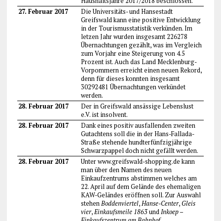
Haushaltsjahre 2017/2018 beschlossen.
27. Februar 2017
Die Universitäts- und Hansestadt
Greifswald kann eine positive Entwicklung
in der Tourismusstatistik verkünden. Im
letzen Jahr wurden insgesamt 226278
Übernachtungen gezählt, was im Vergleich
zum Vorjahr eine Steigerung von 4.5
Prozent ist. Auch das Land Mecklenburg-
Vorpommern erreicht einen neuen Rekord,
denn für dieses konnten insgesamt
30292481 Übernachtungen verkündet
werden.
28. Februar 2017
Der in Greifswald ansässige Lebenslust
e.V. ist insolvent.
28. Februar 2017
Dank eines positiv ausfallenden zweiten
Gutachtens soll die in der Hans-Fallada-
Straße stehende hundterfünfzigjährige
Schwarzpappel doch nicht gefällt werden.
28. Februar 2017
Unter www.greifswald-shopping.de kann
man über den Namen des neuen
Einkaufzentrums abstimmen welches am
22. April auf dem Gelände des ehemaligen
KAW-Geländes eröffnen soll. Zur Auswahl
stehen
Boddenviertel
,
Hanse-Center
,
Gleis
vier
,
Einkaufsmeile 1863
und
Inkoep –
Einkaufszentrum am Bahnhof
.