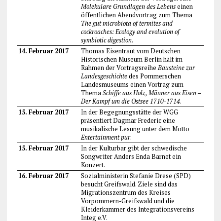
Molekulare Grundlagen des Lebens
einen
öffentlichen Abendvortrag zum Thema
The gut microbiota of termites and
cockroaches: Ecology and evolution of
symbiotic digestion
.
14. Februar 2017
Thomas Eisentraut vom Deutschen
Historischen Museum Berlin hält im
Rahmen der Vortragsreihe
Bausteine zur
Landesgeschichte
des Pommerschen
Landesmuseums einen Vortrag zum
Thema
Schiffe aus Holz, Männer aus Eisen –
Der Kampf um die Ostsee 1710-1714
.
15. Februar 2017
In der Begegnungsstätte der WGG
präsentiert Dagmar Frederic eine
musikalische Lesung unter dem Motto
Entertainment pur
.
15. Februar 2017
In der Kulturbar gibt der schwedische
Songwriter Anders Enda Barnet ein
Konzert.
16. Februar 2017
Sozialministerin Stefanie Drese (SPD)
besucht Greifswald. Ziele sind das
Migrationszentrum des Kreises
Vorpommern-Greifswald und die
Kleiderkammer des Integrationsvereins
Integ e.V.