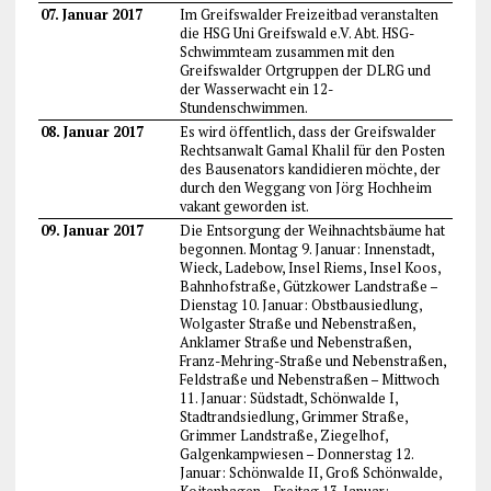
07. Januar 2017
Im Greifswalder Freizeitbad veranstalten
die HSG Uni Greifswald e.V. Abt. HSG-
Schwimmteam zusammen mit den
Greifswalder Ortgruppen der DLRG und
der Wasserwacht ein 12-
Stundenschwimmen.
08. Januar 2017
Es wird öffentlich, dass der Greifswalder
Rechtsanwalt Gamal Khalil für den Posten
des Bausenators kandidieren möchte, der
durch den Weggang von Jörg Hochheim
vakant geworden ist.
09. Januar 2017
Die Entsorgung der Weihnachtsbäume hat
begonnen. Montag 9. Januar: Innenstadt,
Wieck, Ladebow, Insel Riems, Insel Koos,
Bahnhofstraße, Gützkower Landstraße –
Dienstag 10. Januar: Obstbausiedlung,
Wolgaster Straße und Nebenstraßen,
Anklamer Straße und Nebenstraßen,
Franz-Mehring-Straße und Nebenstraßen,
Feldstraße und Nebenstraßen – Mittwoch
11. Januar: Südstadt, Schönwalde I,
Stadtrandsiedlung, Grimmer Straße,
Grimmer Landstraße, Ziegelhof,
Galgenkampwiesen – Donnerstag 12.
Januar: Schönwalde II, Groß Schönwalde,