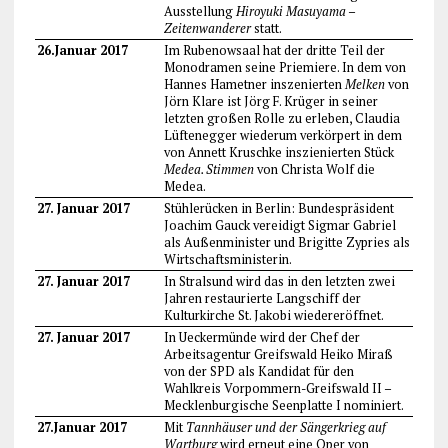
Ausstellung
Hiroyuki Masuyama –
Zeitenwanderer
statt.
26.Januar 2017
Im Rubenowsaal hat der dritte Teil der
Monodramen seine Priemiere. In dem von
Hannes Hametner inszenierten
Melken
von
Jörn Klare ist Jörg F. Krüger in seiner
letzten großen Rolle zu erleben, Claudia
Lüftenegger wiederum verkörpert in dem
von Annett Kruschke inszienierten Stück
Medea. Stimmen
von Christa Wolf die
Medea.
27. Januar 2017
Stühlerücken in Berlin: Bundespräsident
Joachim Gauck vereidigt Sigmar Gabriel
als Außenminister und Brigitte Zypries als
Wirtschaftsministerin.
27. Januar 2017
In Stralsund wird das in den letzten zwei
Jahren restaurierte Langschiff der
Kulturkirche St. Jakobi wiedereröffnet.
27. Januar 2017
In Ueckermünde wird der Chef der
Arbeitsagentur Greifswald Heiko Miraß
von der SPD als Kandidat für den
Wahlkreis Vorpommern-Greifswald II –
Mecklenburgische Seenplatte I nominiert.
27.Januar 2017
Mit
Tannhäuser und der Sängerkrieg auf
Wartburg
wird erneut eine Oper von