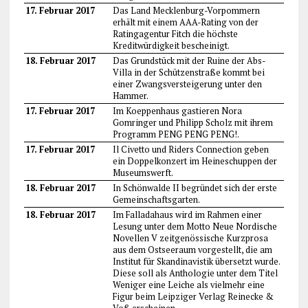
17. Februar 2017
Das Land Mecklenburg-Vorpommern
erhält mit einem AAA-Rating von der
Ratingagentur Fitch die höchste
Kreditwürdigkeit bescheinigt.
18. Februar 2017
Das Grundstück mit der Ruine der Abs-
Villa in der Schützenstraße kommt bei
einer Zwangsversteigerung unter den
Hammer.
17. Februar 2017
Im Koeppenhaus gastieren Nora
Gomringer und Philipp Scholz mit ihrem
Programm PENG PENG PENG!.
17. Februar 2017
Il Civetto und Riders Connection geben
ein Doppelkonzert im Heineschuppen der
Museumswerft.
18. Februar 2017
In Schönwalde II begründet sich der erste
Gemeinschaftsgarten.
18. Februar 2017
Im Falladahaus wird im Rahmen einer
Lesung unter dem Motto Neue Nordische
Novellen V zeitgenössische Kurzprosa
aus dem Ostseeraum vorgestellt, die am
Institut für Skandinavistik übersetzt wurde.
Diese soll als Anthologie unter dem Titel
Weniger eine Leiche als vielmehr eine
Figur beim Leipziger Verlag Reinecke &