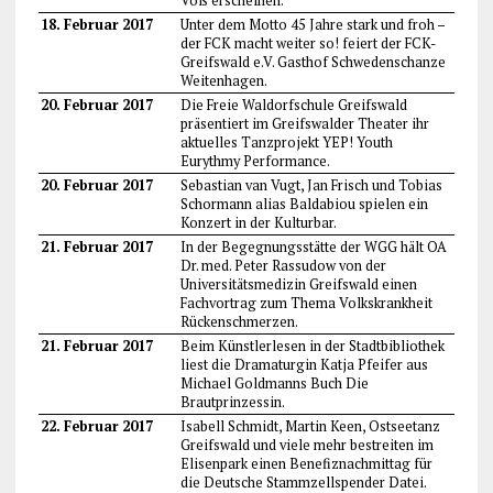
Voß erscheinen.
18. Februar 2017
Unter dem Motto 45 Jahre stark und froh –
der FCK macht weiter so! feiert der FCK-
Greifswald e.V. Gasthof Schwedenschanze
Weitenhagen.
20. Februar 2017
Die Freie Waldorfschule Greifswald
präsentiert im Greifswalder Theater ihr
aktuelles Tanzprojekt YEP! Youth
Eurythmy Performance.
20. Februar 2017
Sebastian van Vugt, Jan Frisch und Tobias
Schormann alias Baldabiou spielen ein
Konzert in der Kulturbar.
21. Februar 2017
In der Begegnungsstätte der WGG hält OA
Dr. med. Peter Rassudow von der
Universitätsmedizin Greifswald einen
Fachvortrag zum Thema Volkskrankheit
Rückenschmerzen.
21. Februar 2017
Beim Künstlerlesen in der Stadtbibliothek
liest die Dramaturgin Katja Pfeifer aus
Michael Goldmanns Buch Die
Brautprinzessin.
22. Februar 2017
Isabell Schmidt, Martin Keen, Ostseetanz
Greifswald und viele mehr bestreiten im
Elisenpark einen Benefiznachmittag für
die Deutsche Stammzellspender Datei.