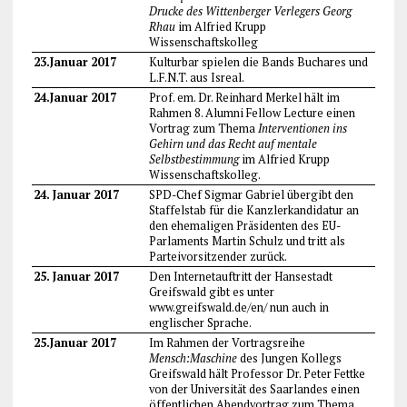
Drucke des Wittenberger Verlegers Georg
Rhau
im Alfried Krupp
Wissenschaftskolleg
23.Januar 2017
Kulturbar spielen die Bands Buchares und
L.F.N.T. aus Isreal.
24.Januar 2017
Prof. em. Dr. Reinhard Merkel hält im
Rahmen 8. Alumni Fellow Lecture einen
Vortrag zum Thema
Interventionen ins
Gehirn und das Recht auf mentale
Selbstbestimmung
im Alfried Krupp
Wissenschaftskolleg.
24. Januar 2017
SPD-Chef Sigmar Gabriel übergibt den
Staffelstab für die Kanzlerkandidatur an
den ehemaligen Präsidenten des EU-
Parlaments Martin Schulz und tritt als
Parteivorsitzender zurück.
25. Januar 2017
Den Internetauftritt der Hansestadt
Greifswald gibt es unter
www.greifswald.de/en/ nun auch in
englischer Sprache.
25.Januar 2017
Im Rahmen der Vortragsreihe
Mensch:Maschine
des Jungen Kollegs
Greifswald hält Professor Dr. Peter Fettke
von der Universität des Saarlandes einen
öffentlichen Abendvortrag zum Thema