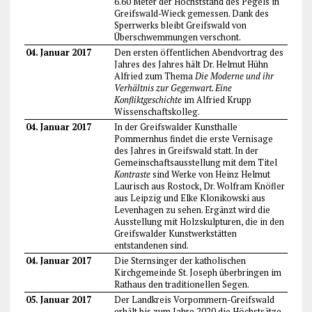
6.60 Meter der Höchststand des Pegels in
Greifswald-Wieck gemessen. Dank des
Sperrwerks bleibt Greifswald von
Überschwemmungen verschont.
04. Januar 2017
Den ersten öffentlichen Abendvortrag des
Jahres des Jahres hält Dr. Helmut Hühn
Alfried zum Thema
Die Moderne und ihr
Verhältnis zur Gegenwart. Eine
Konfliktgeschichte
im Alfried Krupp
Wissenschaftskolleg.
04. Januar 2017
In der Greifswalder Kunsthalle
Pommernhus findet die erste Vernisage
des Jahres in Greifswald statt. In der
Gemeinschaftsausstellung mit dem Titel
Kontraste
sind Werke von Heinz Helmut
Laurisch aus Rostock, Dr. Wolfram Knöfler
aus Leipzig und Elke Klonikowski aus
Levenhagen zu sehen. Ergänzt wird die
Ausstellung mit Holzskulpturen, die in den
Greifswalder Kunstwerkstätten
entstandenen sind.
04. Januar 2017
Die Sternsinger der katholischen
Kirchgemeinde St. Joseph überbringen im
Rathaus den traditionellen Segen.
05. Januar 2017
Der Landkreis Vorpommern-Greifswald
erhält bis zum Jahre 2020 die Höchstsätze