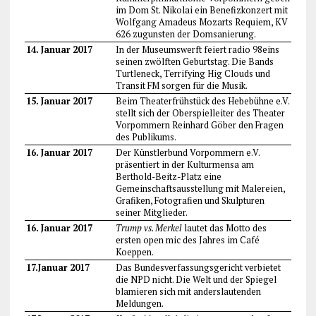
im Dom St. Nikolai ein Benefizkonzert mit
Wolfgang Amadeus Mozarts Requiem, KV
626 zugunsten der Domsanierung.
14. Januar 2017
In der Museumswerft feiert radio 98eins
seinen zwölften Geburtstag. Die Bands
Turtleneck, Terrifying Hig Clouds und
Transit FM sorgen für die Musik.
15. Januar 2017
Beim Theaterfrühstück des Hebebühne e.V.
stellt sich der Oberspielleiter des Theater
Vorpommern Reinhard Göber den Fragen
des Publikums.
16. Januar 2017
Der Künstlerbund Vorpommern e.V.
präsentiert in der Kulturmensa am
Berthold-Beitz-Platz eine
Gemeinschaftsausstellung mit Malereien,
Grafiken, Fotografien und Skulpturen
seiner Mitglieder.
16. Januar 2017
Trump vs. Merkel
lautet das Motto des
ersten open mic des Jahres im Café
Koeppen.
17.Januar 2017
Das Bundesverfassungsgericht verbietet
die NPD nicht. Die Welt und der Spiegel
blamieren sich mit anderslautenden
Meldungen.