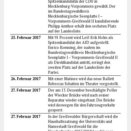
Spitzenkandidatin der CDU in
Mecklenburg-Vorpommern gewählt. Der
im Bundestagswahlkreis
Mecklenburgische Seenplatte I –
Vorpommern-Greifswald II kandidierende
Philipp Amthor erhält den sechsten Platz
auf der Landesliste.
25. Februar 2017
Mit 91 Prozent wird Leif-Erik Holm als
Spitzenkandidat der AfD aufgestellt.
Enrico Komning, der zudem im
Bundestagswahlkreis Mecklenburgische
Seenplatte I – Vorpommern-Greifswald II
als Direktkandidat antritt, erringt den
zweiten Platz auf der Landesliste der
Partei.
26. Februar 2017
Mit einer Matinee wird das neue Ballett
Rebeccas Schatten im Theater vorgestellt.
27. Februar 2017
Der am 13. Dezember beschädigte Poller
der Wiecker Brücke wird nach seiner
Reparatur wieder eingebaut. Die Brücke
wird deswegen für den Fahrzeugverkehr
gesperrt.
27. Februar 2017
In der Greifswalder Bürgerschaft wird die
Haushaltssatzung der Universitäts und
Hansestadt Greifswald für die