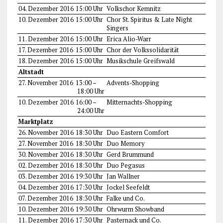
04. Dezember 2016
15:00 Uhr
Volkschor Kemnitz
10. Dezember 2016
15:00 Uhr
Chor St. Spiritus & Late Night
Singers
11. Dezember 2016
15:00 Uhr
Erica Alio-Warr
17. Dezember 2016
15:00 Uhr
Chor der Volkssolidarität
18. Dezember 2016
15:00 Uhr
Musikschule Greifswald
Altstadt
27. November 2016
13:00 –
Advents-Shopping
18:00 Uhr
10. Dezember 2016
16:00 –
Mitternachts-Shopping
24:00 Uhr
Marktplatz
26. November 2016
18:30 Uhr
Duo Eastern Comfort
27. November 2016
18:30 Uhr
Duo Memory
30. November 2016
18:30 Uhr
Gerd Brummund
02. Dezember 2016
18:30 Uhr
Duo Pegasus
03. Dezember 2016
19:30 Uhr
Jan Wallner
04. Dezember 2016
17:30 Uhr
Jockel Seefeldt
07. Dezember 2016
18:30 Uhr
Falke und Co.
10. Dezember 2016
19:30 Uhr
Ohrwurm Showband
11. Dezember 2016
17:30 Uhr
Pasternack und Co.