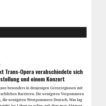
8
kt Trans-Opera verabschiedete sich
sstellung und einem Konzert
ganz besonders in denjenigen Grenzregionen mit
prachlichen Barrieren. Die wenigsten Vorpommern
h, die wenigsten Westpommern Deutsch. Was lag
 Projekt ins Leben zu rufen, mit dem man Akteure