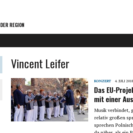
 DER REGION
Vincent Leifer
KONZERT
4. JULI 201
Das EU-Proje
mit einer Au
Musik verbindet, 
relativ großen s
sprechen Polnisc
da näher, als ein