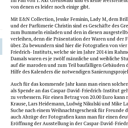
Im Fall von 1. Akt Greifswald sind es keine leerstehe
von denen es leider noch einige gibt.
Mit E&N Collection, Jesske Feminin, Lady M, dem Br
und der Parfümerie Christin sind es Geschäfte des Gr
zum Bummeln einladen und den in diesen ausgestell
verleihen, denn die Präsentation der Waren und der F
über. Zu bewundern sind hier die Fotografien von vi
Friedrich- Instituts, welche sie im Jahre 2014 im Rahm
Damals waren es je zwölf männliche und weibliche Stu
auf die maroden und zum Teil baufälligen Gebäuden d
Hilfe des Kalenders die notwendigen Sanierungsprojek
Auch für das kommende Jahr kann man einen solchen 
als Spende an das Caspar-David-Friedrich-Institut ge
zu verbessern. Für einen Betrag von 20.00 Euro kann 
Krause, Lars Heidemann, Ludwig Nikulski und Mike L
Suche nach einem Weihnachtsgeschenk für Freunde de
auch Abzüge der Fotografien kann man für einen deut
Eröffnung der Ausstellung in der Caspar-David-Friedr