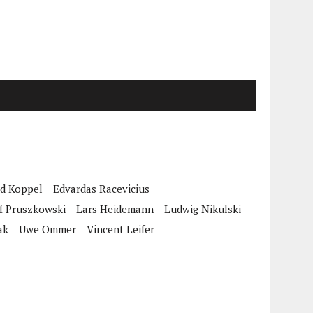
d Koppel
Edvardas Racevicius
f Pruszkowski
Lars Heidemann
Ludwig Nikulski
ak
Uwe Ommer
Vincent Leifer