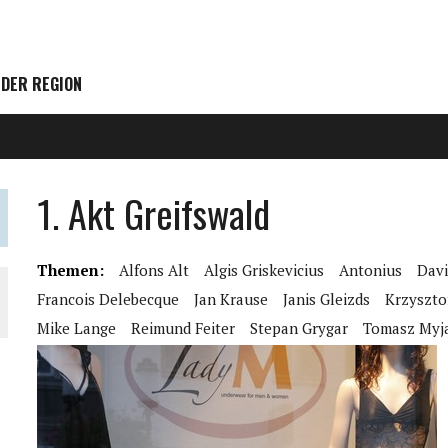
 DER REGION
1. Akt Greifswald
Themen:
Alfons Alt
Algis Griskevicius
Antonius
Davi
Francois Delebecque
Jan Krause
Janis Gleizds
Krzyszto
Mike Lange
Reimund Feiter
Stepan Grygar
Tomasz Myj