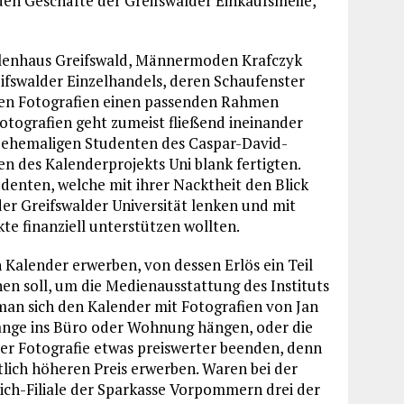
nden Geschäfte der Greifswalder Einkaufsmeile,
illenhaus Greifswald, Männermoden Krafczyk
eifswalder Einzelhandels, deren Schaufenster
ten Fotografien einen passenden Rahmen
otografien geht zumeist fließend ineinander
er ehemaligen Studenten des Caspar-David-
en des Kalenderprojekts Uni blank fertigten.
denten, welche mit ihrer Nacktheit den Blick
er Greifswalder Universität lenken und mit
te finanziell unterstützen wollten.
Kalender erwerben, von dessen Erlös ein Teil
hen soll, um die Medienausstattung des Instituts
man sich den Kalender mit Fotografien von Jan
ange ins Büro oder Wohnung hängen, oder die
r Fotografie etwas preiswerter beenden, denn
lich höheren Preis erwerben. Waren bei der
ich-Filiale der Sparkasse Vorpommern drei der