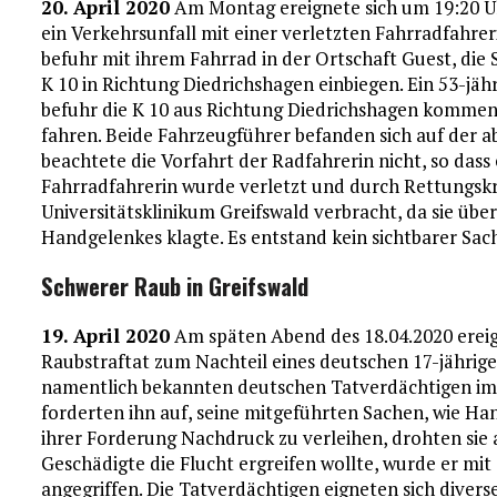
20. April 2020
Am Montag ereignete sich um 19:20 Uhr
ein Verkehrsunfall mit einer verletzten Fahrradfahrer
befuhr mit ihrem Fahrrad in der Ortschaft Guest, die 
K 10 in Richtung Diedrichshagen einbiegen. Ein 53-jä
befuhr die K 10 aus Richtung Diedrichshagen kommend
fahren. Beide Fahrzeugführer befanden sich auf der
beachtete die Vorfahrt der Radfahrerin nicht, so da
Fahrradfahrerin wurde verletzt und durch Rettungskr
Universitätsklinikum Greifswald verbracht, da sie üb
Handgelenkes klagte. Es entstand kein sichtbarer Sa
Schwerer Raub in Greifswald
19. April 2020
Am späten Abend des 18.04.2020 ereign
Raubstraftat zum Nachteil eines deutschen 17-jährige
namentlich bekannten deutschen Tatverdächtigen im A
forderten ihn auf, seine mitgeführten Sachen, wie H
ihrer Forderung Nachdruck zu verleihen, drohten sie 
Geschädigte die Flucht ergreifen wollte, wurde er m
angegriffen. Die Tatverdächtigen eigneten sich diver