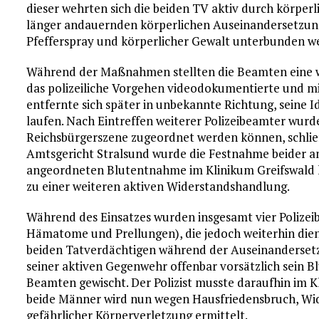
dieser wehrten sich die beiden TV aktiv durch körper
länger andauernden körperlichen Auseinandersetzung
Pfefferspray und körperlicher Gewalt unterbunden w
Während der Maßnahmen stellten die Beamten eine wei
das polizeiliche Vorgehen videodokumentierte und mi
entfernte sich später in unbekannte Richtung, seine Id
laufen. Nach Eintreffen weiterer Polizeibeamter wur
Reichsbürgerszene zugeordnet werden können, schli
Amtsgericht Stralsund wurde die Festnahme beider an
angeordneten Blutentnahme im Klinikum Greifswald 
zu einer weiteren aktiven Widerstandshandlung.
Während des Einsatzes wurden insgesamt vier Polizei
Hämatome und Prellungen), die jedoch weiterhin dien
beiden Tatverdächtigen während der Auseinandersetzu
seiner aktiven Gegenwehr offenbar vorsätzlich sein Bl
Beamten gewischt. Der Polizist musste daraufhin im 
beide Männer wird nun wegen Hausfriedensbruch, Wi
gefährlicher Körperverletzung ermittelt.