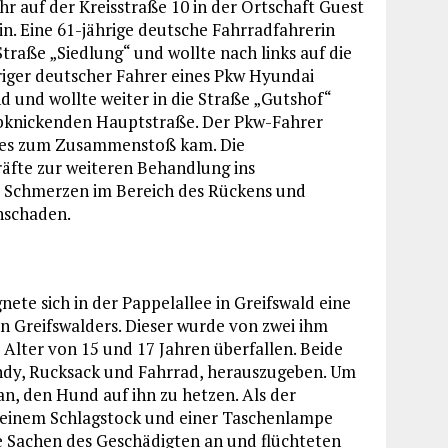
 auf der Kreisstraße 10 in der Ortschaft Guest
in. Eine 61-jährige deutsche Fahrradfahrerin
Straße „Siedlung“ und wollte nach links auf die
hriger deutscher Fahrer eines Pkw Hyundai
 und wollte weiter in die Straße „Gutshof“
 abknickenden Hauptstraße. Der Pkw-Fahrer
ss es zum Zusammenstoß kam. Die
äfte zur weiteren Behandlung ins
er Schmerzen im Bereich des Rückens und
chschaden.
ete sich in der Pappelallee in Greifswald eine
n Greifswalders. Dieser wurde von zwei ihm
lter von 15 und 17 Jahren überfallen. Beide
andy, Rucksack und Fahrrad, herauszugeben. Um
an, den Hund auf ihn zu hetzen. Als der
it einem Schlagstock und einer Taschenlampe
se Sachen des Geschädigten an und flüchteten