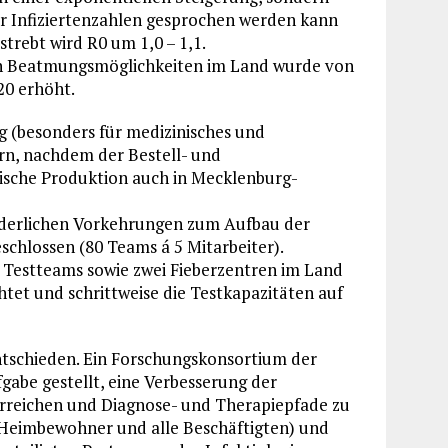
er Infiziertenzahlen gesprochen werden kann
trebt wird R0 um 1,0 – 1,1.
ven Beatmungsmöglichkeiten im Land wurde von
20 erhöht.
g (besonders für medizinisches und
ern, nachdem der Bestell- und
dische Produktion auch in Mecklenburg-
orderlichen Vorkehrungen zum Aufbau der
hlossen (80 Teams á 5 Mitarbeiter).
 Testteams sowie zwei Fieberzentren im Land
htet und schrittweise die Testkapazitäten auf
entschieden. Ein Forschungskonsortium der
gabe gestellt, eine Verbesserung der
rreichen und Diagnose- und Therapiepfade zu
(Heimbewohner und alle Beschäftigten) und