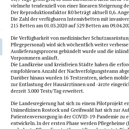
vielmehr tendenziell von einer linearen Steigerung d
Der Reproduktionsfaktor R0 beträgt aktuell 0,6. Anges
Die Zahl der verfügbaren Intensivbetten mit invasi
215 Betten am 01.03.2020 auf 529 Betten am 09.04.20
Die Verfügbarkeit von medizinischer Schutzausrüstun
Pflegepersonal) wird sich wöchentlich weiter verbess
Auslieferungsprozess gebündelt wurde und die inlän
Vorpommern anläuft.
Die Landkreise und kreisfreien Städte haben die erf
empfohlenen Anzahl der Nachverfolgungsteams abgesc
Darüber hinaus wurden 16 Testzentren, sieben mobile
zur Entlastung der Hausärztinnen und -ärzte eingeric
derzeit 3.000 Tests/Tag erweitert.
Die Landesregierung hat sich zu einem Pilotprojekt 
Unimedizinen Rostock und Greifswald hat sich zur Auf
Patientenversorgung in der COVID-19-Pandemie zu e
entwickeln. In der ersten Phase werden Pflegeheime 