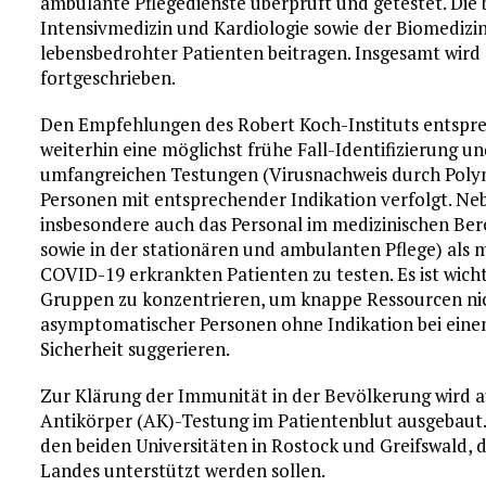
ambulante Pflegedienste überprüft und getestet. Die b
Intensivmedizin und Kardiologie sowie der Biomedizi
lebensbedrohter Patienten beitragen. Insgesamt wird
fortgeschrieben.
Den Empfehlungen des Robert Koch-Instituts entsp
weiterhin eine möglichst frühe Fall-Identifizierung
umfangreichen Testungen (Virusnachweis durch Poly
Personen mit entsprechender Indikation verfolgt. Ne
insbesondere auch das Personal im medizinischen Bere
sowie in der stationären und ambulanten Pflege) als 
COVID-19 erkrankten Patienten zu testen. Es ist wichti
Gruppen zu konzentrieren, um knappe Ressourcen nic
asymptomatischer Personen ohne Indikation bei eine
Sicherheit suggerieren.
Zur Klärung der Immunität in der Bevölkerung wird
Antikörper (AK)-Testung im Patientenblut ausgebaut.
den beiden Universitäten in Rostock und Greifswald,
Landes unterstützt werden sollen.