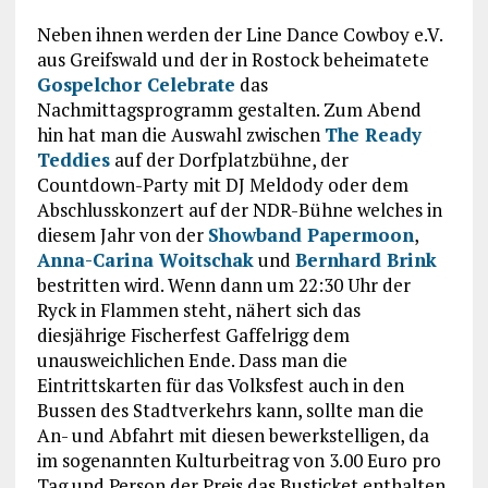
Neben ihnen werden der Line Dance Cowboy e.V.
aus Greifswald und der in Rostock beheimatete
Gospelchor Celebrate
das
Nachmittagsprogramm gestalten. Zum Abend
hin hat man die Auswahl zwischen
The Ready
Teddies
auf der Dorfplatzbühne, der
Countdown-Party mit DJ Meldody oder dem
Abschlusskonzert auf der NDR-Bühne welches in
diesem Jahr von der
Showband Papermoon
,
Anna-Carina Woitschak
und
Bernhard Brink
bestritten wird. Wenn dann um 22:30 Uhr der
Ryck in Flammen steht, nähert sich das
diesjährige Fischerfest Gaffelrigg dem
unausweichlichen Ende. Dass man die
Eintrittskarten für das Volksfest auch in den
Bussen des Stadtverkehrs kann, sollte man die
An- und Abfahrt mit diesen bewerkstelligen, da
im sogenannten Kulturbeitrag von 3.00 Euro pro
Tag und Person der Preis das Busticket enthalten