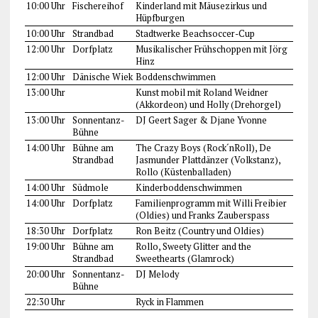
10:00 Uhr
Fischereihof
Kinderland mit Mäusezirkus und
Hüpfburgen
10:00 Uhr
Strandbad
Stadtwerke Beachsoccer-Cup
12:00 Uhr
Dorfplatz
Musikalischer Frühschoppen mit Jörg
Hinz
12:00 Uhr
Dänische Wiek
Boddenschwimmen
13:00 Uhr
Kunst mobil mit Roland Weidner
(Akkordeon) und Holly (Drehorgel)
13:00 Uhr
Sonnentanz-
DJ Geert Sager & Djane Yvonne
Bühne
14:00 Uhr
Bühne am
The Crazy Boys (Rock´nRoll), De
Strandbad
Jasmunder Plattdänzer (Volkstanz),
Rollo (Küstenballaden)
14:00 Uhr
Südmole
Kinderboddenschwimmen
14:00 Uhr
Dorfplatz
Familienprogramm mit Willi Freibier
(Oldies) und Franks Zauberspass
18:30 Uhr
Dorfplatz
Ron Beitz (Country und Oldies)
19:00 Uhr
Bühne am
Rollo, Sweety Glitter and the
Strandbad
Sweethearts (Glamrock)
20:00 Uhr
Sonnentanz-
DJ Melody
Bühne
22:30 Uhr
Ryck in Flammen