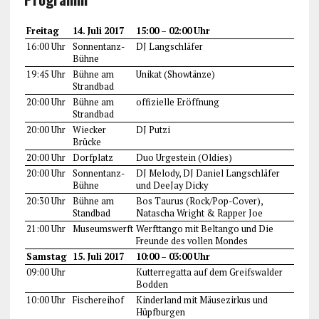
Freitag
14. Juli 2017
15:00 – 02:00 Uhr
16:00 Uhr
Sonnentanz-
DJ Langschläfer
Bühne
19:45 Uhr
Bühne am
Unikat (Showtänze)
Strandbad
20:00 Uhr
Bühne am
offizielle Eröffnung
Strandbad
20:00 Uhr
Wiecker
DJ Putzi
Brücke
20:00 Uhr
Dorfplatz
Duo Urgestein (Oldies)
20:00 Uhr
Sonnentanz-
DJ Melody, DJ Daniel Langschläfer
Bühne
und DeeJay Dicky
20:30 Uhr
Bühne am
Bos Taurus (Rock/Pop-Cover),
Standbad
Natascha Wright & Rapper Joe
21:00 Uhr
Museumswerft
Werfttango mit Beltango und Die
Freunde des vollen Mondes
Samstag
15. Juli 2017
10:00 – 03:00 Uhr
09:00 Uhr
Kutterregatta auf dem Greifswalder
Bodden
10:00 Uhr
Fischereihof
Kinderland mit Mäusezirkus und
Hüpfburgen