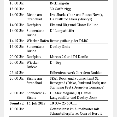
10:00 Uhr
Ryckhangeln
13:00 Uhr
30. Gaffelrigg
14:00 Uhr
Bühne am
Jive Sharks (Jazz und Bossa Nova),
Strandbad
De Plattffot Klaus (Shantys)
14:00 Uhr
Dorfplatz
Ilka und Jörg und Clown Hollino
14:00 Uhr
Sonnentanz-
DJ Langschläfer
Bühne
14:15 Uhr
Wiecker Hafen
Rettungsübung der DLRG
16:00 Uhr
Sonnentanz-
DeeJay Dicky
Bühne
20:00 Uhr
Dorfplatz
Marcus 2.0 und DJ Danilo
20:00 Uhr
Wiecker
DJ Jörg
Brücke
22:45 Uhr
Höhenfeuerwerk über dem Bodden
20:00 Uhr
Bühne am
SEAT Rock- und Popnacht mit St.
Strandbad
Retrograd (Disko, Funk und Rock) und
Stamping Feet (Drum-Performance)
20:00 Uhr
Sonnentanz-
DJ Alex Megane, DJ Daniel
Bühne
Langschläfer und DeeJay Dicky
Sonntag
16. Juli 2017
10:00 – 23:30 Uhr
10:00 Uhr
Gottesdienst im Autoskooter mit
Schaustellerpfarrer Conrad Herold