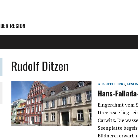
 DER REGION
Rudolf Ditzen
AUSSTELLUNG
,
LESU
Hans-Fallada
Eingerahmt vom S
Dreetzsee liegt e
Carwitz. Die wass
Seenplatte begeist
Büdnerei erwarb 