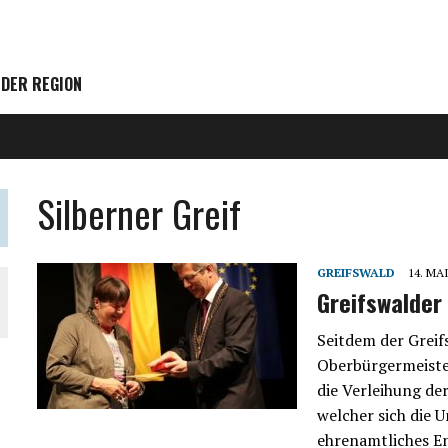
 DER REGION
Silberner Greif
GREIFSWALD
14. MAI
Greifswalde
Seitdem der Grei
Oberbürgermeister
die Verleihung de
welcher sich die 
ehrenamtliches En