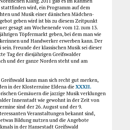
en Nordischen Klang. 2011 gab es im Rahmen
ai stattfinden wird, ein Programm auf dem
ichten und Musik einer dänischen Mädchen-
gebot geben wird ist bis zu diesem Zeitpunkt
nauer gesagt am Wochenende vom 12. zum 13.
sjährigen Töpfermarkt geben, bei dem man wie
rkerinnen und Handwerker erwerben kann. Der
sein. Freunde der klassischen Musik sei dieser
zte Tag der diesjährigen Greifswalder
ach und der ganze Norden steht und am
 Greifswald kann man sich recht gut merken,
nden in der Klosterruine Eldena die
XXXII.
orischen Gemäuern die jazzige Musik verklungen
walder Innenstadt wie gewohnt in der Zeit von
Termine sind der 26. August und der 9.
teressanten Veranstaltungen bekannt sind,
ür etwas Bildung nutzen und die Angebote
kmals in der Hansestadt Greifswald