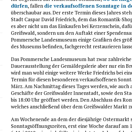
dürfen
, fallen
die verkaufsoffenen Sonntage in d
überschaubar aus. Der erste Termin dieses Jahres ste
Stadt Caspar David Friedrich, dem das Romantik-Sh
es aber nicht um das Einkaufen bei Kerzenschein, dafü
Greifswald, sondern um den Auftakt einer Spendensam
Pommersche Landesmuseum einige Grafiken des größte
des Museums befinden, fachgerecht restaurieren lass
Das Pommersche Landesmuseum hat zwar zahlreiche G
Dauerausstellung der Gemäldegalerie aber nur ein B
wird man wohl einige weitere Werke Friedrichs bei
Termin für diesen besonderen verkaufsoffenen Sonntag
März. Am Nachmittag dieses Tages werden, wie auch 
Geschäfte der Greifswalder Innenstadt, sowie den Sta
bis 18:00 Uhr geöffnet werden. Den Abschluss des Ro
welches anschließend über dem Greifswalder Markt zu
Am Wochenende an dem der diesjährige Ostermarkt sta
Sonntagsöffnungszeiten, erst eine Woche darauf am 1