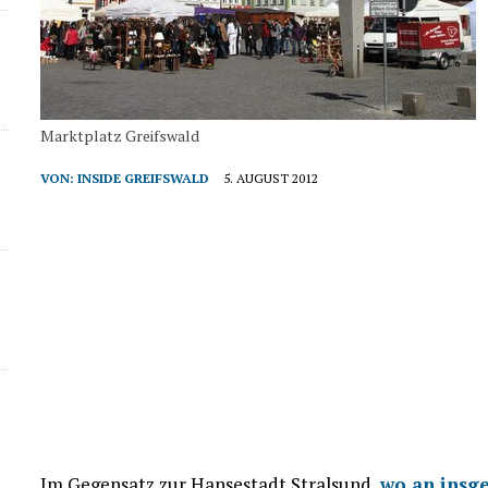
Marktplatz Greifswald
VON:
INSIDE GREIFSWALD
5. AUGUST 2012
Im Gegensatz zur Hansestadt Stralsund,
wo an insg