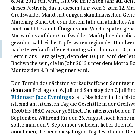
6. Mai 2012 sein wird, fällt wie im letzten Jahr auf d
dieses Festivals, das in diesem Jahr vom 3. zum 12. M
Greifswalder Markt mit einigen skandinavischen Ger
Marching-Band. Ob es in diesem Jahr ein ähnliches An
noch nicht bekannt. Übrigens eine Woche später, ge
Mai wird es auf dem Greifswalder Marktplatz den die
gewohnt zahlreiche Töpferwaren regionaler Handwe
nächste verkaufsoffene Sonntag wird dann am 10. Juni 
Termin ans Herz gelegt, denn der 10. Juni wird der let
Bachwoche sein, die im Jahr 2012 unter dem Motto B
Montag den 4. Juni beginnen wird.
Den Termin des nächsten verkaufsoffenen Sonntag in
denn am Freitag den 6. Juli und Samstag den 7. Juli fi
Eldenaer Jazz Evenings
statt. Nachdem in den hist
ist, sind am nächsten Tag die Geschäfte in der Greifs
13:00 bis 18:00 wieder geöffnet. Die nächsten beiden 
September. Während für den 26. August noch keine in
sollte man den 9. September vielleicht lieber doch f
annehmen, die beim diesjährigen Tag des offenen Den