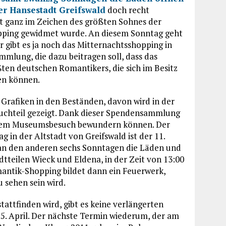
er Hansestadt Greifswald
doch recht
ht ganz im Zeichen des größten Sohnes der
opping gewidmet wurde. An diesem Sonntag geht
r gibt es ja noch das Mitternachtsshopping in
mlung, die dazu beitragen soll, dass das
n deutschen Romantikers, die sich im Besitz
en können.
rafiken in den Beständen, davon wird in der
ruchteil gezeigt. Dank dieser Spendensammlung
 einem Museumsbesuch bewundern können. Der
 in der Altstadt von Greifswald ist der 11.
an den anderen sechs Sonntagen die Läden und
dtteilen Wieck und Eldena, in der Zeit von 13:00
mantik-Shopping bildet dann ein Feuerwerk,
 sehen sein wird.
ttfinden wird, gibt es keine verlängerten
5. April. Der nächste Termin wiederum, der am