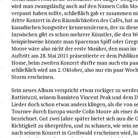
wird man zwangsläufig auch auf den Namen Colin Moo
verpasst haben sollte, schließlich gab er zusammen m
dritte Konzert in den Räumlichkeiten des Cafés, hat 
kanadischen Songwriter kennenzulernen, der zu diese
Inzwischen gibt es schon mehrere Künstler, die den 
beispielsweise könnte man Spaceman Spiff oder Gre
Moore wäre also nicht der erste Musiker, den man im
Auftritt am 28. Mai 2011 präsentierte er dem Publikum
Home, beim zweiten Konzert dürfte man auch ein pa
schließlich wird am 2. Oktober, also nur ein paar Woc
Storm erscheinen.
Sein neues Album verspricht etwas rockiger zu werden
Battistuzzi, seinem Bassisten Vincent Peak und dem
Lieder doch schon etwas anders klingen, als die von s
Tournee durch Europa wurde Colin Moore als einer 
bezeichnet. Gut zwei Jahre später bietet sich nun die
Richtigkeit zu überprüfen, und zu schauen, wie sein ne
nach seinem Konzert in Greifswald erscheinen wird, ha