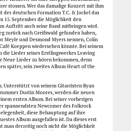
re stossen. Wer das damalige Konzert mit ihm
it der deutschen Formation T.C. & Jockel das
am 15. September die Möglichkeit den
m Auftritt auch seine Band mitbringen wird.
Weg zurück nach Greifswald gefunden haben,
gor Meyle und Desmond Myers nennen, Colin
 Café Koeppen wiedersehen könnte. Bei seinem
 die Lieder seines Erstlingswerkes Leaving
ar Neue Lieder zu hören bekommen, denn
hen später, sein zweites Album Heart of the
. Unterstützt von seinem Gitarristen Ryan
 Drummer Dustin Moores, werden die neuen
einem ersten Album. Bei seiner vorherigen
der spannendsten Newcomer des Folkrock
 Gelegenheit, diese Behauptung auf ihre
uestes Album ausgefallen ist. Da dieses erst
t man derzeitig noch nicht die Möglichkeit