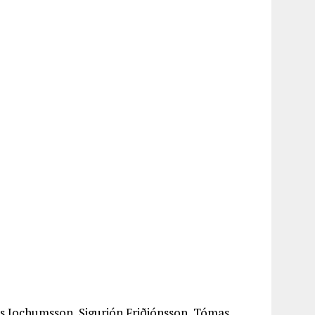
s Jochumsson, Sigurjón Friðjónsson, Tómas