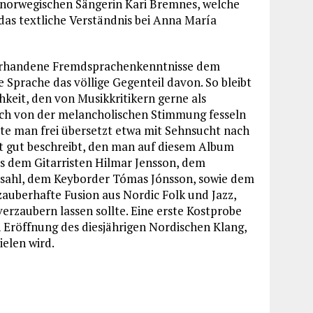
 norwegischen Sängerin Kari Bremnes, welche
das textliche Verständnis bei Anna María
orhandene Fremdsprachenkenntnisse dem
e Sprache das völlige Gegenteil davon. So bleibt
hkeit, den von Musikkritikern gerne als
ich von der melancholischen Stimmung fesseln
e man frei übersetzt etwa mit Sehnsucht nach
cht gut beschreibt, den man auf diesem Album
us dem Gitarristen Hilmar Jensson, dem
Opsahl, dem Keyborder Tómas Jónsson, sowie dem
 zauberhafte Fusion aus Nordic Folk und Jazz,
verzaubern lassen sollte. Eine erste Kostprobe
 Eröffnung des diesjährigen Nordischen Klang,
ielen wird.