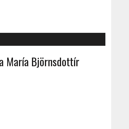
 María Björnsdottír