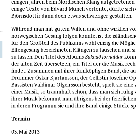
einigen Jahren beim Nordischen Klang aufgetretenen
einige Texte von Edvard Munch vertonte, dürfte sich 
Björnsdottír dann doch etwas schwieriger gestalten.
Während man mit gutem Willen und ohne wirklich v
norwegischen Gesang folgen konnte, ist die isländisch
für den Großteil des Publikums wohl einzig die Möglic
Elfengesang bezeichneten Klängen zu lauschen und s
zu lassen. Den Titel des Albums
Saknað fornaldar
könnt
der alten Zeit übersetzen, ein Titel der die Musik re
findet. Zusammen mit ihrer fünfköpfigen Band, die a
Drummer Óskar Kjartansson, der Cellistin Josefine 
Bassisten Valdimar Olgeirsson besteht, spielt sie eine
einer Musik, so traumhaft schön, dass man sich ruhig 
ihrer Musik bekommt man übrigens bei der feierlichen
in deren Programm sie und ihre Band einige Stücke sp
Termin
03. Mai 2013