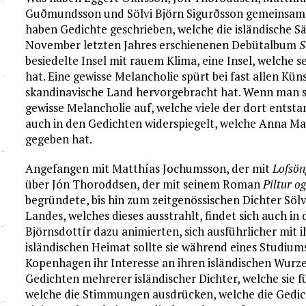
Guðmundsson und Sölvi Björn Sigurðsson gemeinsam? Si
haben Gedichte geschrieben, welche die isländische S
November letzten Jahres erschienenen Debütalbum
S
besiedelte Insel mit rauem Klima, eine Insel, welche s
hat. Eine gewisse Melancholie spürt bei fast allen Kün
skandinavische Land hervorgebracht hat. Wenn man sich
gewisse Melancholie auf, welche viele der dort entsta
auch in den Gedichten widerspiegelt, welche Anna Mar
gegeben hat.
Angefangen mit Matthías Jochumsson, der mit
Lofsön
über Jón Thoroddsen, der mit seinem Roman
Piltur og
begründete, bis hin zum zeitgenössischen Dichter Sölv
Landes, welches dieses ausstrahlt, findet sich auch i
Björnsdottír dazu animierten, sich ausführlicher mit 
isländischen Heimat sollte sie während eines Studiu
Kopenhagen ihr Interesse an ihren isländischen Wurz
Gedichten mehrerer isländischer Dichter, welche sie fü
welche die Stimmungen ausdrücken, welche die Gedich