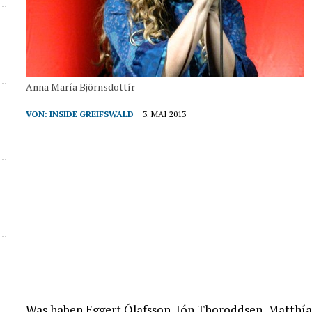
Anna María Björnsdottír
VON:
INSIDE GREIFSWALD
3. MAI 2013
Was haben Eggert Ólafsson, Jón Thoroddsen, Matthía