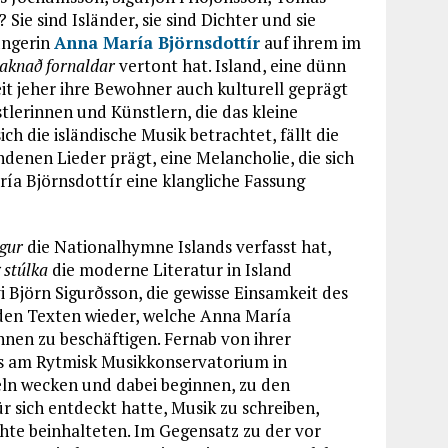
e sind Isländer, sie sind Dichter und sie
ängerin
Anna María Björnsdottír
auf ihrem im
aknað fornaldar
vertont hat. Island, eine dünn
eit jeher ihre Bewohner auch kulturell geprägt
stlerinnen und Künstlern, die das kleine
 die isländische Musik betrachtet, fällt die
ndenen Lieder prägt, eine Melancholie, die sich
ía Björnsdottír eine klangliche Fassung
gur
die Nationalhymne Islands verfasst hat,
 stúlka
die moderne Literatur in Island
i Björn Sigurðsson, die gewisse Einsamkeit des
n den Texten wieder, welche Anna María
ihnen zu beschäftigen. Fernab von ihrer
ms am Rytmisk Musikkonservatorium in
eln wecken und dabei beginnen, zu den
r sich entdeckt hatte, Musik zu schreiben,
te beinhalteten. Im Gegensatz zu der vor