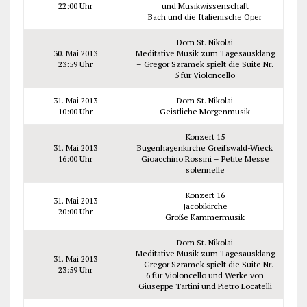
22:00 Uhr
und Musikwissenschaft
Bach und die Italienische Oper
Dom St. Nikolai
30. Mai 2013
Meditative Musik zum Tagesausklang
23:59 Uhr
– Gregor Szramek spielt die Suite Nr.
5 für Violoncello
31. Mai 2013
Dom St. Nikolai
10:00 Uhr
Geistliche Morgenmusik
Konzert 15
31. Mai 2013
Bugenhagenkirche Greifswald-Wieck
16:00 Uhr
Gioacchino Rossini – Petite Messe
solennelle
Konzert 16
31. Mai 2013
Jacobikirche
20:00 Uhr
Große Kammermusik
Dom St. Nikolai
Meditative Musik zum Tagesausklang
31. Mai 2013
– Gregor Szramek spielt die Suite Nr.
23:59 Uhr
6 für Violoncello und Werke von
Giuseppe Tartini und Pietro Locatelli