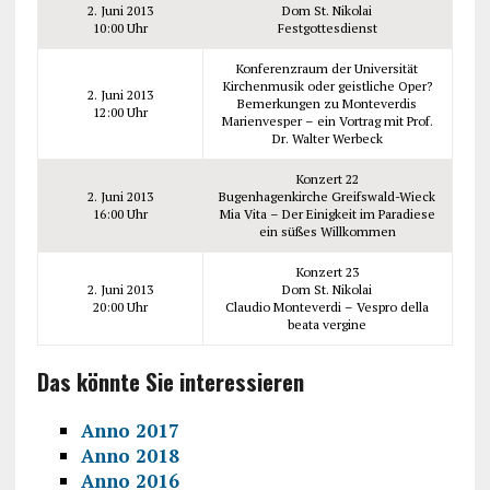
2. Juni 2013
Dom St. Nikolai
10:00 Uhr
Festgottesdienst
Konferenzraum der Universität
Kirchenmusik oder geistliche Oper?
2. Juni 2013
Bemerkungen zu Monteverdis
12:00 Uhr
Marienvesper – ein Vortrag mit Prof.
Dr. Walter Werbeck
Konzert 22
2. Juni 2013
Bugenhagenkirche Greifswald-Wieck
16:00 Uhr
Mia Vita – Der Einigkeit im Paradiese
ein süßes Willkommen
Konzert 23
2. Juni 2013
Dom St. Nikolai
20:00 Uhr
Claudio Monteverdi – Vespro della
beata vergine
Das könnte Sie interessieren
Anno 2017
Anno 2018
Anno 2016