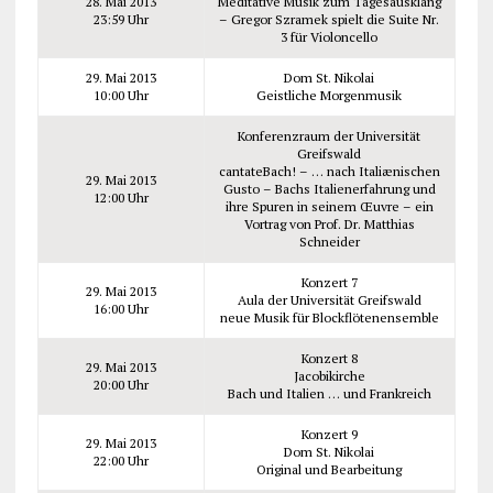
28. Mai 2013
Meditative Musik zum Tagesausklang
23:59 Uhr
– Gregor Szramek spielt die Suite Nr.
3 für Violoncello
29. Mai 2013
Dom St. Nikolai
10:00 Uhr
Geistliche Morgenmusik
Konferenzraum der Universität
Greifswald
cantateBach! – … nach Italiænischen
29. Mai 2013
Gusto – Bachs Italienerfahrung und
12:00 Uhr
ihre Spuren in seinem Œuvre – ein
Vortrag von Prof. Dr. Matthias
Schneider
Konzert 7
29. Mai 2013
Aula der Universität Greifswald
16:00 Uhr
neue Musik für Blockflötenensemble
Konzert 8
29. Mai 2013
Jacobikirche
20:00 Uhr
Bach und Italien … und Frankreich
Konzert 9
29. Mai 2013
Dom St. Nikolai
22:00 Uhr
Original und Bearbeitung