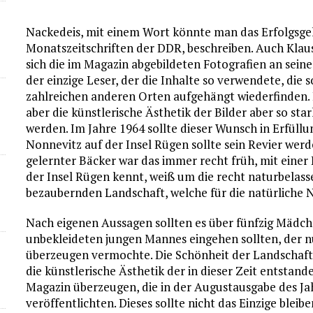
Nackedeis, mit einem Wort könnte man das Erfolgsge
Monatszeitschriften der DDR, beschreiben. Auch Klaus
sich die im Magazin abgebildeten Fotografien an sei
der einzige Leser, der die Inhalte so verwendete, die s
zahlreichen anderen Orten aufgehängt wiederfinden.
aber die künstlerische Ästhetik der Bilder aber so stark
werden. Im Jahre 1964 sollte dieser Wunsch in Erfül
Nonnevitz auf der Insel Rügen sollte sein Revier werd
gelernter Bäcker war das immer recht früh, mit eine
der Insel Rügen kennt, weiß um die recht naturbelass
bezaubernden Landschaft, welche für die natürliche N
Nach eigenen Aussagen sollten es über fünfzig Mädch
unbekleideten jungen Mannes eingehen sollten, der n
überzeugen vermochte. Die Schönheit der Landschaft
die künstlerische Ästhetik der in dieser Zeit entstan
Magazin überzeugen, die in der Augustausgabe des Ja
veröffentlichten. Dieses sollte nicht das Einzige bleib