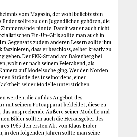
heimnis vom Magazin, der wohl beliebtesten
 Ender sollte zu den Jugendlichen gehören, die
ne Zimmerwände pinnte. Damit war er auch nicht
ozialistischen Pin-Up-Girls sollte man auch in
 Im Gegensatz zudem anderen Lesern sollte ihm
 faszinieren, dass er beschloss, selber kreativ zu
lung gehen. Der FKK-Strand am Bakenberg bei
en, wohin er nach seinem Feierabend, als
r Kamera auf Modelsuche ging. Wer den Norden
enen Strände des Inselnordens, einer
acktheit seiner Modelle unterstrichen.
en werden, die auf das Angebot des
ur mit seinem Fotoapparat bekleidet, diese zu
, das ansprechende Äußere seiner Modelle und
denen Bilder sollten auch die Herausgeber des
hres 1965 den ersten Akt von Klaus Ender
en, in den folgenden Jahren sollte man seine