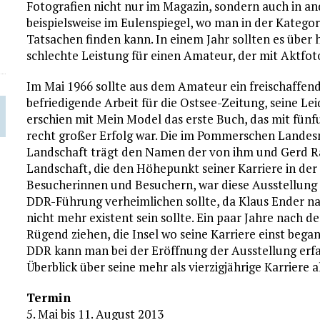
Fotografien nicht nur im Magazin, sondern auch in an
beispielsweise im Eulenspiegel, wo man in der Katego
Tatsachen finden kann. In einem Jahr sollten es über
schlechte Leistung für einen Amateur, der mit Aktfotog
Im Mai 1966 sollte aus dem Amateur ein freischaffend
befriedigende Arbeit für die Ostsee-Zeitung, seine Le
erschien mit Mein Model das erste Buch, das mit fü
recht großer Erfolg war. Die im Pommerschen Lande
Landschaft trägt den Namen der von ihm und Gerd Ra
Landschaft, die den Höhepunkt seiner Karriere in der
Besucherinnen und Besuchern, war diese Ausstellung ei
DDR-Führung verheimlichen sollte, da Klaus Ender na
nicht mehr existent sein sollte. Ein paar Jahre nach de
Rügend ziehen, die Insel wo seine Karriere einst bega
DDR kann man bei der Eröffnung der Ausstellung erfa
Überblick über seine mehr als vierzigjährige Karriere a
Termin
5. Mai bis 11. August 2013