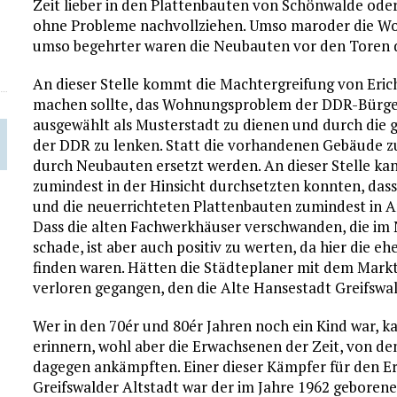
Zeit lieber in den Plattenbauten von Schönwalde ode
ohne Probleme nachvollziehen. Umso maroder die Wo
umso begehrter waren die Neubauten vor den Toren d
An dieser Stelle kommt die Machtergreifung von Erich
machen sollte, das Wohnungsproblem der DDR-Bürger
ausgewählt als Musterstadt zu dienen und durch d
der DDR zu lenken. Statt die vorhandenen Gebäude zu
durch Neubauten ersetzt werden. An dieser Stelle ka
zumindest in der Hinsicht durchsetzten konnten, dass 
und die neuerrichteten Plattenbauten zumindest in A
Dass die alten Fachwerkhäuser verschwanden, die im N
schade, ist aber auch positiv zu werten, da hier die e
finden waren. Hätten die Städteplaner mit dem Mark
verloren gegangen, den die Alte Hansestadt Greifswal
Wer in den 70ér und 80ér Jahren noch ein Kind war, ka
erinnern, wohl aber die Erwachsenen der Zeit, von de
dagegen ankämpften. Einer dieser Kämpfer für den Er
Greifswalder Altstadt war der im Jahre 1962 geborene