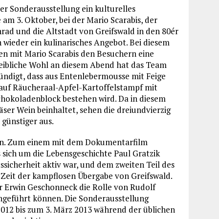
 Sonderausstellung ein kulturelles
m 3. Oktober, bei der Mario Scarabis, der
rad und die Altstadt von Greifswald in den 80ér
h wieder ein kulinarisches Angebot. Bei diesem
n mit Mario Scarabis den Besuchern eine
s leibliche Wohl an diesem Abend hat das Team
ndigt, dass aus Entenlebermousse mit Feige
uf Räucheraal-Apfel-Kartoffelstampf mit
hokoladenblock bestehen wird. Da in diesem
er Wein beinhaltet, sehen die dreiundvierzig
 günstiger aus.
ern. Zum einem mit dem Dokumentarfilm
 sich um die Lebensgeschichte Paul Gratzik
ssicherheit aktiv war, und dem zweiten Teil des
 Zeit der kampflosen Übergabe von Greifswald.
ler Erwin Geschonneck die Rolle von Rudolf
hgeführt können. Die Sonderausstellung
012 bis zum 3. März 2013 während der üblichen