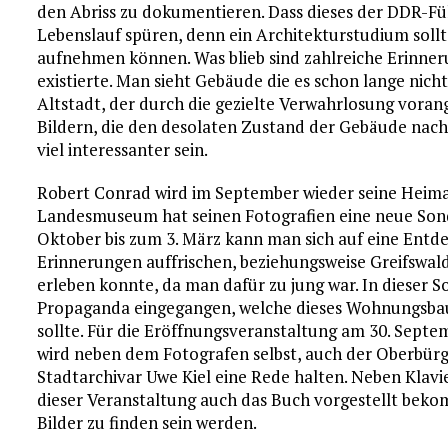
den Abriss zu dokumentieren. Dass dieses der DDR-Füh
Lebenslauf spüren, denn ein Architekturstudium sollt
aufnehmen können. Was blieb sind zahlreiche Erinnerun
existierte. Man sieht Gebäude die es schon lange nich
Altstadt, der durch die gezielte Verwahrlosung vora
Bildern, die den desolaten Zustand der Gebäude nach 
viel interessanter sein.
Robert Conrad wird im September wieder seine Heim
Landesmuseum hat seinen Fotografien eine neue Sond
Oktober bis zum 3. März kann man sich auf eine Entd
Erinnerungen auffrischen, beziehungsweise Greifswal
erleben konnte, da man dafür zu jung war. In dieser S
Propaganda eingegangen, welche dieses Wohnungsba
sollte. Für die Eröffnungsveranstaltung am 30. Septe
wird neben dem Fotografen selbst, auch der Oberbürg
Stadtarchivar Uwe Kiel eine Rede halten. Neben Klav
dieser Veranstaltung auch das Buch vorgestellt beko
Bilder zu finden sein werden.