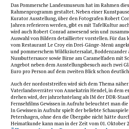
Das Pommersche Landesmuseum hat im Rahmen dieser
Rahmenprogramm gestaltet. Neben einer Kunstpause a
Kurator Ausstellung, über den Fotografen Robert Con
Jahren referieren werden, gibt es mit TafelKultur auc
wird auch Robert Conrad anwesend sein und zusamme
Auswahl von Bildern detaillierter vorstellen. Für da
vom Restaurant Le Croy ein Drei-Gänge-Menü angekü
und pommerschem Wildkräutersalat, Boddenzander a
Nussbuttersauce sowie Birne am Caramelfaden mit Sc
Angebot neben dem Ausstellungsbesuch auch zwei Gläs
Euro pro Person auf dem zweiten Blick schon deutlich
Auch der nordoststreifen wird sich dem Thema näh
Vaterlandsverräter von Annekatrin Hendel, in dem es
drehen wird, der jahrzehntelang als IM der DDR-Staat
Fernsehfilms Gewissen in Aufruhr beleuchtet man die
In Gewissen in Aufruhr spielt der beliebte Schauspie
Petershagen, ohne den die Übergabe nicht hätte durc
Heimatkunde kann man in der Zeit vom 01. Oktober 2