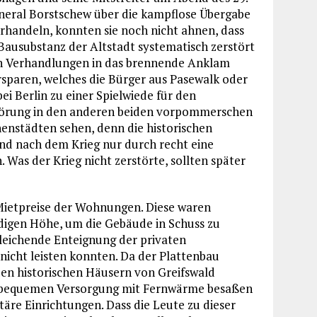
neral Borstschew über die kampflose Übergabe
rhandeln, konnten sie noch nicht ahnen, dass
e Bausubstanz der Altstadt systematisch zerstört
en Verhandlungen in das brennende Anklam
rsparen, welches die Bürger aus Pasewalk oder
i Berlin zu einer Spielwiede für den
rstörung in den anderen beiden vorpommerschen
enstädten sehen, denn die historischen
und nach dem Krieg nur durch recht eine
Was der Krieg nicht zerstörte, sollten später
ietpreise der Wohnungen. Diese waren
ndigen Höhe, um die Gebäude in Schuss zu
hleichende Enteignung der privaten
 nicht leisten konnten. Da der Plattenbau
den historischen Häusern von Greifswald
er bequemen Versorgung mit Fernwärme besaßen
äre Einrichtungen. Dass die Leute zu dieser