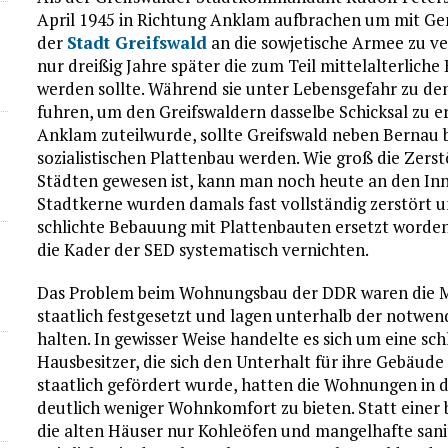
April 1945 in Richtung Anklam aufbrachen um mit Ge
der
Stadt Greifswald
an die sowjetische Armee zu ve
nur dreißig Jahre später die zum Teil mittelalterlich
werden sollte. Während sie unter Lebensgefahr zu d
fuhren, um den Greifswaldern dasselbe Schicksal zu e
Anklam zuteilwurde, sollte Greifswald neben Bernau be
sozialistischen Plattenbau werden. Wie groß die Ze
Städten gewesen ist, kann man noch heute an den Inn
Stadtkerne wurden damals fast vollständig zerstört 
schlichte Bebauung mit Plattenbauten ersetzt worden. 
die Kader der SED systematisch vernichten.
Das Problem beim Wohnungsbau der DDR waren die M
staatlich festgesetzt und lagen unterhalb der notwe
halten. In gewisser Weise handelte es sich um eine sc
Hausbesitzer, die sich den Unterhalt für ihre Gebäude
staatlich gefördert wurde, hatten die Wohnungen in 
deutlich weniger Wohnkomfort zu bieten. Statt ein
die alten Häuser nur Kohleöfen und mangelhafte sanit