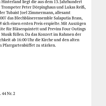
interland liegt die aus dem 13. Jahrhundert
n Trompeter Peter Dörpinghaus und Lukas Reiß,
d der Tubaist Joel Zimmermann, allesamt
007 das Blechbläserensemble Salaputia Brass,
8
sich einen ersten Preis erspielte. Mit Auszügen
te für Bläserquintett und Previns Four Outings
t Musik füllen. Da das Konzert im Rahmen der
ichkeit ab 16:00 Uhr die Kirche und den alten
 Pfarrgartenbüffet zu stärken.
 44 Nr. 2