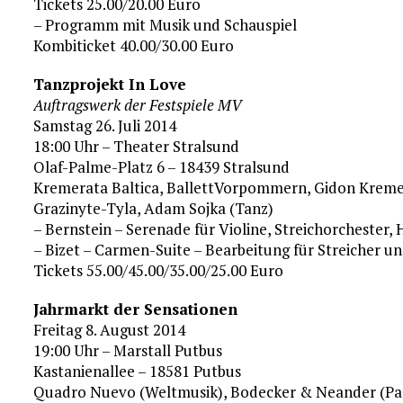
Tickets 25.00/20.00 Euro
– Programm mit Musik und Schauspiel
Kombiticket 40.00/30.00 Euro
Tanzprojekt In Love
Auftragswerk der Festspiele MV
Samstag 26. Juli 2014
18:00 Uhr – Theater Stralsund
Olaf-Palme-Platz 6 – 18439 Stralsund
Kremerata Baltica, BallettVorpommern, Gidon Kremer
Grazinyte-Tyla, Adam Sojka (Tanz)
– Bernstein – Serenade für Violine, Streichorchester
– Bizet – Carmen-Suite – Bearbeitung für Streicher 
Tickets 55.00/45.00/35.00/25.00 Euro
Jahrmarkt der Sensationen
Freitag 8. August 2014
19:00 Uhr – Marstall Putbus
Kastanienallee – 18581 Putbus
Quadro Nuevo (Weltmusik), Bodecker & Neander (Pan