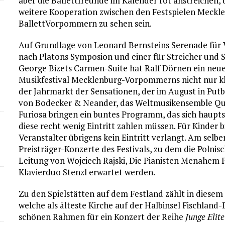
aber die Ballettfreunde im Kalender rot anstreichen
weitere Kooperation zwischen den Festspielen Mec
BallettVorpommern zu sehen sein.
Auf Grundlage von Leonard Bernsteins Serenade für V
nach Platons Symposion und einer für Streicher und 
George Bizets Carmen-Suite hat Ralf Dörnen ein neues
Musikfestival Mecklenburg-Vorpommerns nicht nur kla
der Jahrmarkt der Sensationen, der im August in Putb
von Bodecker & Neander, das Weltmusikensemble Qu
Furiosa bringen ein buntes Programm, das sich hauptsä
diese recht wenig Eintritt zahlen müssen. Für Kinder 
Veranstalter übrigens kein Eintritt verlangt. Am selbe
Preisträger-Konzerte des Festivals, zu dem die Poln
Leitung von Wojciech Rajski, Die Pianisten Menahem P
Klavierduo Stenzl erwartet werden.
Zu den Spielstätten auf dem Festland zählt in diesem
welche als älteste Kirche auf der Halbinsel Fischland
schönen Rahmen für ein Konzert der Reihe
Junge Elite