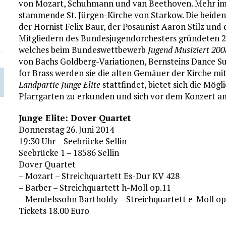
von Mozart, Schuhmann und van Beethoven. Mehr im H
stammende St. Jürgen-Kirche von Starkow. Die beide
der Hornist Felix Baur, der Posaunist Aaron Stilz un
Mitgliedern des Bundesjugendorchesters gründeten 2
welches beim Bundeswettbewerb
Jugend Musiziert 200
von Bachs Goldberg-Variationen, Bernsteins Dance Sui
for Brass werden sie die alten Gemäuer der Kirche mi
Landpartie Junge Elite
stattfindet, bietet sich die Mögl
Pfarrgarten zu erkunden und sich vor dem Konzert am
Junge Elite: Dover Quartet
Donnerstag 26. Juni 2014
19:30 Uhr – Seebrücke Sellin
Seebrücke 1 – 18586 Sellin
Dover Quartet
– Mozart – Streichquartett Es-Dur KV 428
– Barber – Streichquartett h-Moll op.11
– Mendelssohn Bartholdy – Streichquartett e-Moll op.
Tickets 18.00 Euro