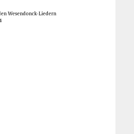
s den Wesendonck-Liedern
4