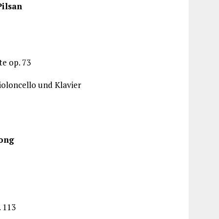
Pilsan
te op. 73
ioloncello und Klavier
rong
. 113