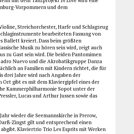
, denn mit dem Tanzprojekt
In Love
wird eine
klenburg-Vorpommern und dem
ioline, Streichorchester, Harfe und Schlagzeug
Schlaginstrumente bearbeiteten Fassung von
 Ballett kreiert. Dass beim größten
ssische Musik zu hören sein wird, zeigt auch
us zu Gast sein wird. Die beiden Pantomimen
adro Nuevo und die Akrobatikgruppe Danza
chlich an Familien mit Kindern richtet, die für
bis drei Jahre wird nach Angaben der
n Ort gibt es mit dem Klaviergipfel eines der
ische Kammerphilharmonie Sopot unter der
ressler, Lucas und Arthur Jussen sowie das
 Jahr wieder die Seemannskirche in Prerow,
-Darß-Zingst gilt und entsprechend einen
abgibt. Klaviertrio Trio Les Esprits mit Werken