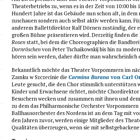
Theaterbetriebs zu, wenn es in der Zeit von 10:00 bis
Hundert Jahre ist das Gebäude nun schon alt, in dem
zuschauen sondern auch selbst aktiv werden kann. Fü
anderem Ballettdirektor Ralf Dörnen zuständig, der ei
großen Bühne präsentieren wird. Derzeitig finden di
Rosen
statt, bei dem die Choreographien die Bandbrei
Dornröschen
von Peter Tschaikowskij bis hin zu mode
hören sein werden, daher dürfte man wahrscheinlich
Bekanntlich möchte das Theater Vorpommern im nä
Zamku w Szczecinie die
Carmina Burana
von Carl Or
Leute gesucht, die den Chor stimmlich unterstützen 
Kinder und Erwachsene richtet, möchte Chordirektor
Besuchern wecken und zusammen mit ihnen und dem 
zu dem das Philharmonische Orchester Vorpommern di
Ballhausorchester des Nordens ist an dem Tag mit von
den Jahren zuvor, werden einige Mitglieder des Thea
Qualitäten überzeugen, wenn sie mit selbstgebacken