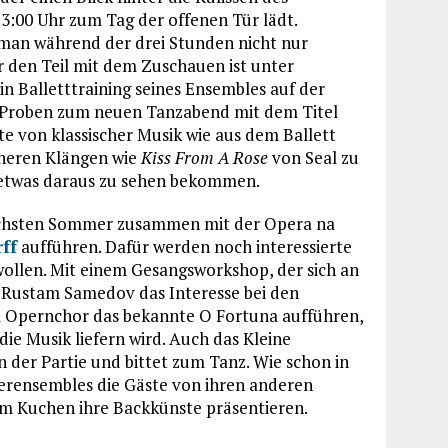
 13:00 Uhr zum Tag der offenen Tür lädt.
 man während der drei Stunden nicht nur
r den Teil mit dem Zuschauen ist unter
n Balletttraining seines Ensembles auf der
e Proben zum neuen Tanzabend mit dem Titel
te von klassischer Musik wie aus dem Ballett
rneren Klängen wie
Kiss From A Rose
von Seal zu
 etwas daraus zu sehen bekommen.
chsten Sommer zusammen mit der Opera na
ff
aufführen. Dafür werden noch interessierte
wollen. Mit einem Gesangsworkshop, der sich an
 Rustam Samedov das Interesse bei den
Opernchor das bekannte O Fortuna aufführen,
e Musik liefern wird. Auch das Kleine
 der Partie und bittet zum Tanz. Wie schon in
terensembles die Gäste von ihren anderen
em Kuchen ihre Backkünste präsentieren.