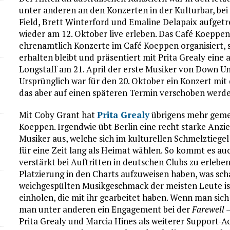
unter anderen an den Konzerten in der Kulturbar, be
Field, Brett Winterford und Emaline Delapaix aufget
wieder am 12. Oktober live erleben. Das Café Koeppen
ehrenamtlich Konzerte im Café Koeppen organisiert, so
erhalten bleibt und präsentiert mit Prita Grealy eine
Longstaff am 21. April der erste Musiker von Down Un
Ursprünglich war für den 20. Oktober ein Konzert mit
das aber auf einen späteren Termin verschoben werd
Mit Coby Grant hat
Prita Grealy
übrigens mehr gemei
Koeppen. Irgendwie übt Berlin eine recht starke Anzi
Musiker aus, welche sich im kulturellen Schmelztieg
für eine Zeit lang als Heimat wählen. So kommt es auc
verstärkt bei Auftritten in deutschen Clubs zu erlebe
Platzierung in den Charts aufzuweisen haben, was scha
weichgespülten Musikgeschmack der meisten Leute is
einholen, die mit ihr gearbeitet haben. Wenn man sich
man unter anderen ein Engagement bei der
Farewell 
Prita Grealy und Marcia Hines als weiterer Support-A