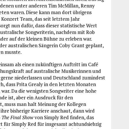
i denen unter anderen Tim McMillan, Renny
reten waren. Diese kann man dort übrigens
 Konzert Team, das seit letztem Jahr
rgt nun dafür, dass dieser statistische Wert
 australische Songwriterin, nachdem mit Rob
der auf der kleinen Bühne zu erleben war.
 der australischen Sängerin Coby Grant geplant,
en musste.
nsam als einen zukünftigen Auftritt im Café
ehungskraft auf australische Musikerinnen und
el gerne niederlassen und Deutschland zumindest
h, dass Prita Grealy in den letzten Monaten
n war. Da die wenigsten Songwriter eine hohe
de ist, aber ein Ausdruck für den
t, muss man halt Meinung der Kollegen
 ihre bisherige Karriere anschaut, dann wird
– The Final Show
von Simply Red finden, das
ct für Simply Red für insgesamt achtundsiebzig