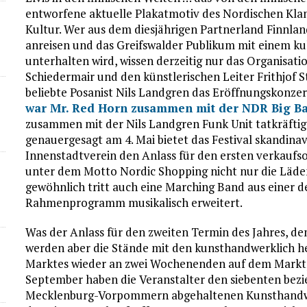
entworfene aktuelle Plakatmotiv des Nordischen Klangs
Kultur. Wer aus dem diesjährigen Partnerland Finnla
anreisen und das Greifswalder Publikum mit einem k
unterhalten wird, wissen derzeitig nur das Organisa
Schiedermair und den künstlerischen Leiter Frithjof S
beliebte Posanist Nils Landgren das Eröffnungskonzert
war Mr. Red Horn zusammen mit der NDR Big Ba
zusammen mit der Nils Landgren Funk Unit tatkräftig 
genauergesagt am 4. Mai bietet das Festival skandinav
Innenstadtverein den Anlass für den ersten verkaufs
unter dem Motto Nordic Shopping nicht nur die Läden
gewöhnlich tritt auch eine Marching Band aus einer d
Rahmenprogramm musikalisch erweitert.
Was der Anlass für den zweiten Termin des Jahres, dem 
werden aber die Stände mit den kunsthandwerklich 
Marktes wieder an zwei Wochenenden auf dem Marktplat
September haben die Veranstalter den siebenten bezi
Mecklenburg-Vorpommern abgehaltenen Kunsthandwe