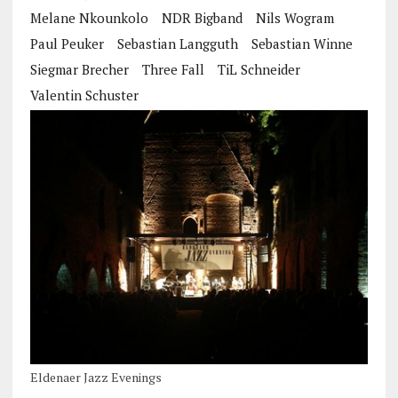
Melane Nkounkolo
NDR Bigband
Nils Wogram
Paul Peuker
Sebastian Langguth
Sebastian Winne
Siegmar Brecher
Three Fall
TiL Schneider
Valentin Schuster
Eldenaer Jazz Evenings