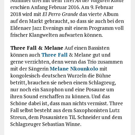
Nummer drei mit dem Titel
An der vulgären Kante
erschien Anfang Februar 2016. Am 9. Februar
2018 wird mit
El Perro Grande
das vierte Album
auf den Markt gebraucht, so dass sie auch bei den
Eldenaer Jazz Evenings mit einem Programm voll
frischer Klangwelten aufwarten können.
Three Fall & Melane
Auf einen Bassisten
können auch
Three Fall
& Melane gut und
gerne verzichten, denn wenn das Trio zusammen
mit der Sängerin
Melane Nkounkolo
mit
kongolesisch-deutschen Wurzeln die Bühne
betritt, brauchen sie neben einem Schlagzeug,
nur noch ein Saxophon und eine Posaune um
ihren Sound erschaffen zu können. Und das
Schöne dabei ist, dass man nichts vermisst. Three
Fall selbst besteht aus dem Saxophonisten Lutz
Streun, dem Posaunisten TiL Schneider und dem
Schlagzeuger Sebastian Winne.