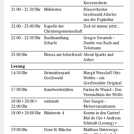
Kerzenschein
21:00 – 21:30 Uhr
Mühlentor
Blasorchester
Greifswald Allerlei
aus der Popkultur
22:00 – 23:00 Uhr
Kapelle der
Zeit ist immer jetzt…
Christengemeinschaft
22:00 – 22:30 Uhr
Buchhandlung
Gregor Szramek –
Scharfe
Duette von Bach und
Telemann
23:00 Uhr
Mensa am Schießwall
About Sparks and
Ashes
Lesung
14:30 Uhr
Heimattierpark
Margit Wenzlaff Otto
Greifswald
Wobbe – ein
Greifswalder Original
17:00 Uhr
Kunstwerkstätten
Farina de Waard – Das
Vermächtnis der Wölfe
18:00 + 20:00 +
wirkstatt
Uwe Saeger –
22:00 Uhr
Melzervariationen
18:00 + 20:00 Uhr
Münterstr. 4
Komm in den Garten!
Mal de Ojo + Andreas
Schmidt (Lesung) +
19:00 Uhr
Dom St. Nikolai
Matthias Unterwegs: