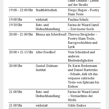
Ohne Obdach – Leben
auf der Straße
19:00 – 22:00 Uhr
Stadtbibliothek
Diego Hagen – Poetry
Slam Texte
19:00 Uhr
wirkstatt
Paulina Schulz
19:30 Uhr
Rats- und
Farina de Waard Jamil
Unibuchhandlung
– Zerrissene Seele
20:00 – 21:00 Uhr
Mensa am Schießwall
Theresa Steigleder –
Poetry-Slam-Texte,
Kurzgeschichten und
Lyrik
20:00 + 21:15 Uhr
Alter Friedhof
Vom Scheintod und
anderen
Merkwürdigkeiten
20:00 Uhr
Gustaf-Dalman-
Dr. Karin Berkemann
Institut
und Daniel Bartetzko
– Schade, daß ich das
verpasse satirische
Texte von Ephraim bis
Kishon
21:00 Uhr
Rats- und
Farina de Waard Jamil
Unibuchhandlung
– Vermächtnis der
Wölfe
21:00 Uhr
wirkstatt
Odile Endres