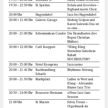
19:30 – 22:30 Uhr
St. Spiritus
Solala und Groovties –
Bigband meets Choir
20:00 Uhr
Hugendubel
Jazz bei Hugendubel
20:00 + 21:00 Uhr
Galerie-Garage
Hedwig Golpon und
Karen Salewski Das ist
so eine …
20:00 – 21:00 Uhr
Schwimmkran Condor
Die Strandtasten (bei
Regen Christian
Müther)
20:00 + 22:00 Uhr
Café Koeppen
!!Bling Bling
Sternchen Gutschein
Rabatt
HOCHKULTUR!!
20:00 – 23:00 Uhr
Hotel Kronprinz
Jazzcasino
20:00 – 21:45 Uhr
Buchhandlung
Rhythmus-Störung
Scharfe
20:00 – 21:30 Uhr
Marktplatz
Luther in Wort und
Klang – Alexander
Blume Jazz Trio
20:30 – 24:00 Uhr
Brasserie Hermann
offene Jazz Jam-
Session
21:00 Uhr
St. Marien
Silvia Treuer –
Orgelmusik im