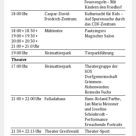
Feuerengeln – Mit
Kindern den Friedhof
18:00 Uhr
Caspar-David-
Kulturnacht für Kids –
Friedrich-Zentrum
Auf Spurensuche durch
das CDF-Zentrum
18:00 + 18:30 +
Mühlentor
Pautzingers
19:00 + 19:30 +
Magischer Salon
20:00 + 20:30 +
21:00 + 21:0 Uhr
19:00 Uhr
Heimattierpark
Tierparkführung
Theater
17:00 Uhr
Heimattierpark
Theatergruppe der
SOS
Dorfgemeinschaft
Grimmen-
Hohenwieden
Reinecke Fuchs
21:00 + 22:00 Uhr
Falladahaus
Hans-Roland Parthe,
Jan Maria Meissner
und Josefine
Schönbrodt –
Performance
Erwachende Portraits
21:30 + 22:15 Uhr
Theater Greifswald
Theater-Sport