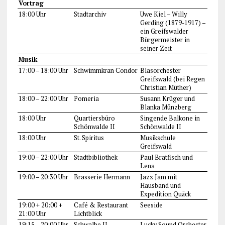
Vortrag
18:00 Uhr
Stadtarchiv
Uwe Kiel – Willy
Gerding (1879-1917) –
ein Greifswalder
Bürgermeister in
seiner Zeit
Musik
17:00 – 18:00 Uhr
Schwimmkran Condor
Blasorchester
Greifswald (bei Regen
Christian Müther)
18:00 – 22:00 Uhr
Pomeria
Susann Krüger und
Blanka Münzberg
18:00 Uhr
Quartiersbüro
Singende Balkone in
Schönwalde II
Schönwalde II
18:00 Uhr
St. Spiritus
Musikschule
Greifswald
19:00 – 22:00 Uhr
Stadtbibliothek
Paul Bratfisch und
Lena
19:00 – 20:30 Uhr
Brasserie Hermann
Jazz Jam mit
Hausband und
Expedition Quäck
19:00 + 20:00 +
Café & Restaurant
Seeside
21:00 Uhr
Lichtblick
19:15 – 20:00 Uhr
Schwalbe II
Lucky Sound Orchester