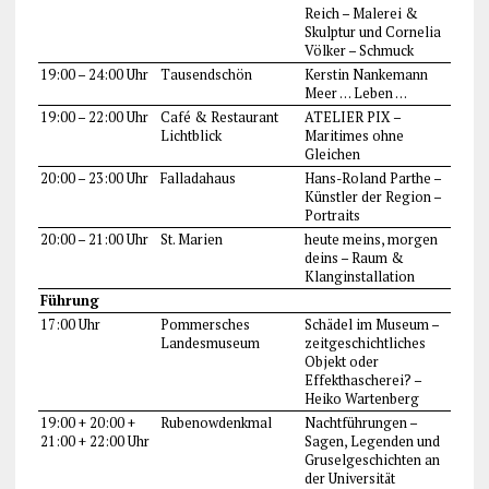
Reich – Malerei &
Skulptur und Cornelia
Völker – Schmuck
19:00 – 24:00 Uhr
Tausendschön
Kerstin Nankemann
Meer … Leben …
19:00 – 22:00 Uhr
Café & Restaurant
ATELIER PIX –
Lichtblick
Maritimes ohne
Gleichen
20:00 – 23:00 Uhr
Falladahaus
Hans-Roland Parthe –
Künstler der Region –
Portraits
20:00 – 21:00 Uhr
St. Marien
heute meins, morgen
deins – Raum &
Klanginstallation
Führung
17:00 Uhr
Pommersches
Schädel im Museum –
Landesmuseum
zeitgeschichtliches
Objekt oder
Effekthascherei? –
Heiko Wartenberg
19:00 + 20:00 +
Rubenowdenkmal
Nachtführungen –
21:00 + 22:00 Uhr
Sagen, Legenden und
Gruselgeschichten an
der Universität