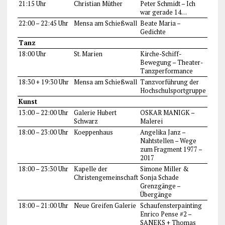
21:15 Uhr
Christian Müther
Peter Schmidt – Ich
war gerade 14…
22:00 – 22:45 Uhr
Mensa am Schießwall
Beate Maria –
Gedichte
Tanz
18:00 Uhr
St. Marien
Kirche-Schiff-
Bewegung – Theater-
Tanzperformance
18:30 + 19:30 Uhr
Mensa am Schießwall
Tanzvorführung der
Hochschulsportgruppe
Kunst
13:00 – 22:00 Uhr
Galerie Hubert
OSKAR MANIGK –
Schwarz
Malerei
18:00 – 23:00 Uhr
Koeppenhaus
Angelika Janz –
Nahtstellen – Wege
zum Fragment 1977 –
2017
18:00 – 23:30 Uhr
Kapelle der
Simone Miller &
Christengemeinschaft
Sonja Schade
Grenzgänge –
Übergänge
18:00 – 21:00 Uhr
Neue Greifen Galerie
Schaufensterpainting
Enrico Pense #2 –
SANEKS + Thomas