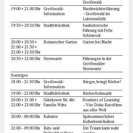
Greifswald
19:00 + 21:00 Uhr
Greifswald-
Nachtwächterführung
Information
– Greifswald im
Laternenlicht
19:30 + 20:30 Uhr
Stadtbibliothek
bauhistorische
Führung mit Felix
Schönrock
20:00 + 20:30 +
Botanischer Garten
Garten bei Nacht
21:00 + 21:30 +
22:00 + 22:30 Uhr
20:30 + 22:00 Uhr
Sternwarte
Führungen in der
Greifswalder
Sternwarte
Sonstiges
18:00 – 21:30 Uhr
Greifswald-
Bürger, bringt Bücher!
Information
19:00 – 22:00 Uhr
Stadtbibliothek
Bücherflohmarkt
20:00 + 21:00 +
Gützkower Str. 48c
Frontiers of Learning
22:00 + 23:00 Uhr
Familie Witte
– Vier Doku-Kurzfilme
aus aller Welt
20:00 – 00:00 Uhr
Kabutze
Spätsommerliches
Kulturbeutelnähen
22:00 – 09:00 Uhr
Rats- und
Ein Traum kann wahr