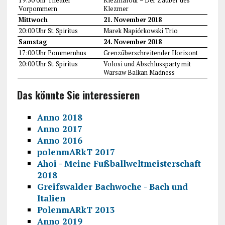
19:30 Uhr Theater
Klezmafour – Der Zauber des
Vorpommern
Klezmer
Mittwoch
21. November 2018
20:00 Uhr St. Spiritus
Marek Napiórkowski Trio
Samstag
24. November 2018
17:00 Uhr Pommernhus
Grenzüberschreitender Horizont
20:00 Uhr St. Spiritus
Volosi und Abschlussparty mit
Warsaw Balkan Madness
Das könnte Sie interessieren
Anno 2018
Anno 2017
Anno 2016
polenmARkT 2017
Ahoi - Meine Fußballweltmeisterschaft
2018
Greifswalder Bachwoche - Bach und
Italien
PolenmARkT 2013
Anno 2019