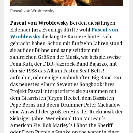
Pascal von Wroblewsky
Pascal von Wroblewsky
Bei den diesjährigen
Eldenaer Jazz Evenings dürfte wohl
Pascal von
Wroblewsky
die längste Karriere hinter sich
gebracht haben. Schon mit fünfzehn Jahren stand
sie auf der Bühne und sang seitdem mit
zahlreichen Größen der Musik, wie beispielsweise
Femi Kuti, der DDR-Jazzrock-Band Bajazzo, mit
der sie 1988 das Album Fasten Seat Belts!
aufnahm, oder einigen nahmhaften Big Band. Für
das neuestes Album Seventies Songbook ihres
Projekt Pascal interpretierte sie zusammen mit
dem Gitarristen Jürgen Heckel, dem Bassisten
Pepe Berns und deem Drummer Peter Michailow
eine Auswahl der größten Hits der Rockmusik der
Siebziger Jahre. Wer einmal Don McLean´s
American Pie, Bob Marley´s I Shot the Sheriff
oder Deep Purple´s Smoke on the water in einer