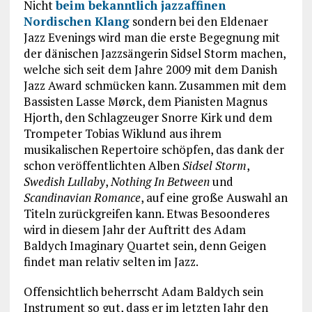
Nicht
beim bekanntlich jazzaffinen
Nordischen Klang
sondern bei den Eldenaer
Jazz Evenings wird man die erste Begegnung mit
der dänischen Jazzsängerin Sidsel Storm machen,
welche sich seit dem Jahre 2009 mit dem Danish
Jazz Award schmücken kann. Zusammen mit dem
Bassisten Lasse Mørck, dem Pianisten Magnus
Hjorth, den Schlagzeuger Snorre Kirk und dem
Trompeter Tobias Wiklund aus ihrem
musikalischen Repertoire schöpfen, das dank der
schon veröffentlichten Alben
Sidsel Storm
,
Swedish Lullaby
,
Nothing In Between
und
Scandinavian Romance
, auf eine große Auswahl an
Titeln zurückgreifen kann. Etwas Besoonderes
wird in diesem Jahr der Auftritt des Adam
Baldych Imaginary Quartet sein, denn Geigen
findet man relativ selten im Jazz.
Offensichtlich beherrscht Adam Baldych sein
Instrument so gut, dass er im letzten Jahr den