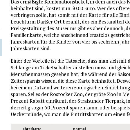
Das ermäßigte Kombinationsticket, in dem auch das
beinhaltet sind, kostet nun 50.00 Euro. Wer des öfter
verbringen solle, hat somit mit der Karte für alle Ei
Leuchturm Darßer Ort bezahlt, der ein Bestandteil de
Preisgestaltung des Museums gibt es aber dennoch, de
Familienkarte, welche anscheinend ersatzlos gestriche
Jahreskarten für die Kinder von vier bis sechzehn Jahr
Jahreskarten sind.
Einer der Vorteile ist die Tatsache, dass man sich mit
Schlange am Ticketschalter anstellen muss und gleic
Menschenmassen gesehen hat, die während der Saiso
Zeitersparnis wissen, die diese Karte beinhaltet. Des
bei einem Dutzend weiteren zoologischen Einrichtu
sparen. Sei es der Rostocker Zoo, der gröte Zoo in 
Prozent Rabatt einräumt, der Stralsunder Tierpark, 
derzeitig sogar 50 Prozent sparen kann, oder beispiels
Ueckermünde, wo man die Eintrittskarten um einen f
Jahreskarte
normal