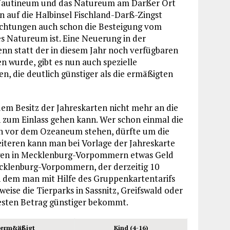
 Nautineum und das Natureum am Darßer Ort
en auf die Halbinsel Fischland-Darß-Zingst
nrichtungen auch schon die Besteigung vom
s Natureum ist. Eine Neuerung in der
nn statt der in diesem Jahr noch verfügbaren
n wurde, gibt es nun auch spezielle
en, die deutlich günstiger als die ermäßigten
 dem Besitz der Jahreskarten nicht mehr an die
h zum Einlass gehen kann. Wer schon einmal die
n vor dem Ozeaneum stehen, dürfte um die
weiteren kann man bei Vorlage der Jahreskarte
ngen in Mecklenburg-Vorpommern etwas Geld
Mecklenburg-Vorpommern, der derzeitig 10
in dem man mit Hilfe des Gruppenkartentarifs
weise die Tierparks in Sassnitz, Greifswald oder
esten Betrag günstiger bekommt.
erm&äßigt
Kind (4-16)