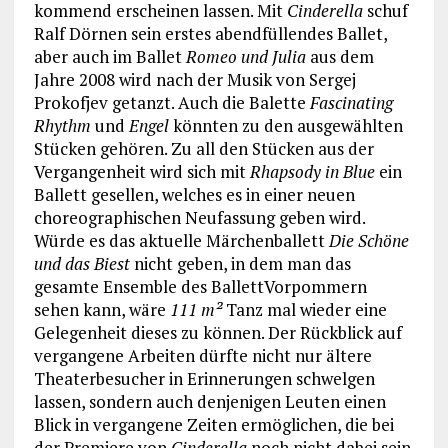
kommend erscheinen lassen. Mit
Cinderella
schuf
Ralf Dörnen sein erstes abendfüllendes Ballet,
aber auch im Ballet
Romeo und Julia
aus dem
Jahre 2008 wird nach der Musik von Sergej
Prokofjev getanzt. Auch die Balette
Fascinating
Rhythm
und
Engel
könnten zu den ausgewählten
Stücken gehören. Zu all den Stücken aus der
Vergangenheit wird sich mit
Rhapsody in Blue
ein
Ballett gesellen, welches es in einer neuen
choreographischen Neufassung geben wird.
Würde es das aktuelle Märchenballett
Die Schöne
und das Biest
nicht geben, in dem man das
gesamte Ensemble des BallettVorpommern
sehen kann, wäre
111 m²
Tanz mal wieder eine
Gelegenheit dieses zu können. Der Rückblick auf
vergangene Arbeiten dürfte nicht nur ältere
Theaterbesucher in Erinnerungen schwelgen
lassen, sondern auch denjenigen Leuten einen
Blick in vergangene Zeiten ermöglichen, die bei
der Premiere von
Cinderella
noch nicht dabei sein