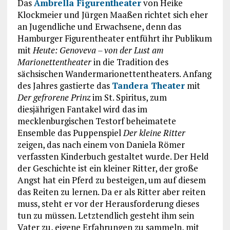
Das
Ambrella Figurentheater
von Heike
Klockmeier und Jürgen Maaßen richtet sich eher
an Jugendliche und Erwachsene, denn das
Hamburger Figurentheater entführt ihr Publikum
mit
Heute: Genoveva – von der Lust am
Marionettentheater
in die Tradition des
sächsischen Wandermarionettentheaters. Anfang
des Jahres gastierte das
Tandera Theater
mit
Der gefrorene Prinz
im St. Spiritus, zum
diesjährigen Fantakel wird das im
mecklenburgischen Testorf beheimatete
Ensemble das Puppenspiel
Der kleine Ritter
zeigen, das nach einem von Daniela Römer
verfassten Kinderbuch gestaltet wurde. Der Held
der Geschichte ist ein kleiner Ritter, der große
Angst hat ein Pferd zu besteigen, um auf diesem
das Reiten zu lernen. Da er als Ritter aber reiten
muss, steht er vor der Herausforderung dieses
tun zu müssen. Letztendlich gesteht ihm sein
Vater zu, eigene Erfahrungen zu sammeln, mit