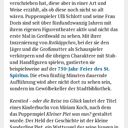
verschrieben hat, diese aber in einer Art und
Weise erzählt, als ob diese noch nicht so alt
wären. Puppenspieler Ulli Schlott und seine Frau
Doris sind seit über fünfundzwanzig Jahren mit
ihrem eigenen Figurentheater aktiv und nicht das
erste Mal in Greifswald zu sehen. Mit ihrer
Inszenierung von
Rotkäppchen
, bei der sie den
Jäger und die Großmutter als Schauspieler
verkörpern und die übrigen Charaktere mit Stab-
und Handfiguren spielen, gastierten sie
beispielsweise auf der
750-Jahr-Feier des St.
Spiritus
. Die etwa fünfzig Minuten dauernde
Aufführung wird aber nicht dort zu sehen sein,
sondern im Gewölbekeller der Stadtbibliothek.
Keentied – oder die Reise ins Glück
lautet der Titel
eines Kinderbuchs von Miriam Koch, nach dem
das Puppenspiel
Kleiner Piet was nun?
gestaltet
wurde. Der Held der Geschichte ist der kleine
Sanderling Piet, ein Wattvogel der seine Jungen in