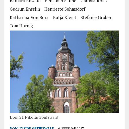
Barbara Ehwald
Benjamin Saupe
Claudia Roick
Gudrun Ensslin
Henriette Sehmsdorf
Katharina Von Bora
Katja Klemt
Stefanie Gruber
Tom Hornig
Dom St. Nikolai Greifswald
VON:
INSIDE GREIFSWALD
6. FEBRUAR 2017