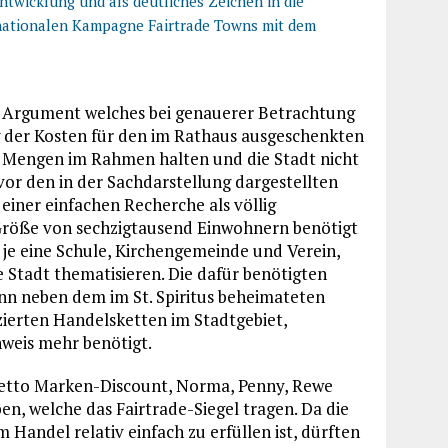
ntwicklung und als deutliches Zeichen in die
ternationalen Kampagne Fairtrade Towns mit dem
n Argument welches bei genauerer Betrachtung
ng der Kosten für den im Rathaus ausgeschenkten
n Mengen im Rahmen halten und die Stadt nicht
or den in der Sachdarstellung dargestellten
iner einfachen Recherche als völlig
r Größe von sechzigtausend Einwohnern benötigt
je eine Schule, Kirchengemeinde und Verein,
de Stadt thematisieren. Die dafür benötigten
enn neben dem im St. Spiritus beheimateten
izierten Handelsketten im Stadtgebiet,
hweis mehr benötigt.
, Netto Marken-Discount, Norma, Penny, Rewe
n, welche das Fairtrade-Siegel tragen. Da die
Handel relativ einfach zu erfüllen ist, dürften