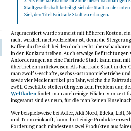
2. Als eine Maßnahme im Sinne dieser nachhaltigen E
Stadtgesellschaft beteiligt sich die Stadt an der in
Ziel, den Titel Fairtrade Stadt zu erlangen.
Argumentiert wurde zumeist mit höheren Kosten, ei
nicht wirklich nachvollziehbar ist, denn die Steigeru
Kaffee dürfte sich bei den doch recht überschaubare
in den Konkurs treiben. Auch etwaige Befürchtungen v
Anforderungen an eine Fairtrade Stadt kann man mit e
übertrieben zurückweisen. Als Fairtrade Stadt in de
man zwölf Geschäfte, sechs Gastronomiebetriebe und 
sowie vier Medienartikel pro Jahr, welche die Fairtra
zwölf Geschäfte stellen übrigens kein Problem dar, d
Weltladen
findet man auch einige Filialen von zertif
insgesamt sind es neun, für die man keinen Einzelnac
Wer beispielsweise bei Adler, Aldi Nord, Edeka, Lidl
und Toom einkauft, kann dort einige Produkte erwerbe
Forderung nach mindestens zwei Produkten aus fairem 