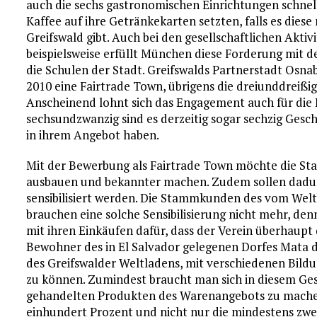
auch die sechs gastronomischen Einrichtungen schnell
Kaffee auf ihre Getränkekarten setzten, falls es diese
Greifswald gibt. Auch bei den gesellschaftlichen Aktiv
beispielsweise erfüllt München diese Forderung mit d
die Schulen der Stadt. Greifswalds Partnerstadt Osna
2010 eine Fairtrade Town, übrigens die dreiunddreißi
Anscheinend lohnt sich das Engagement auch für die 
sechsundzwanzig sind es derzeitig sogar sechzig Gesch
in ihrem Angebot haben.
Mit der Bewerbung als Fairtrade Town möchte die Sta
ausbauen und bekannter machen. Zudem sollen dadu
sensibilisiert werden. Die Stammkunden des vom Welt
brauchen eine solche Sensibilisierung nicht mehr, den
mit ihren Einkäufen dafür, dass der Verein überhaupt d
Bewohner des in El Salvador gelegenen Dorfes Mata de
des Greifswalder Weltladens, mit verschiedenen Bild
zu können. Zumindest braucht man sich in diesem Gesc
gehandelten Produkten des Warenangebots zu machen,
einhundert Prozent und nicht nur die mindestens zwe