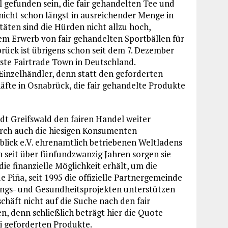
 gefunden sein, die fair gehandelten Tee und
 nicht schon längst in ausreichender Menge in
itäten sind die Hürden nicht allzu hoch,
em Erwerb von fair gehandelten Sportbällen für
brück ist übrigens schon seit dem 7. Dezember
gste Fairtrade Town in Deutschland.
Einzelhändler, denn statt den geforderten
äfte in Osnabrück, die fair gehandelte Produkte
dt Greifswald den fairen Handel weiter
rch auch die hiesigen Konsumenten
blick e.V. ehrenamtlich betriebenen Weltladens
n seit über fünfundzwanzig Jahren sorgen sie
ie finanzielle Möglichkeit erhält, um die
 Piña, seit 1995 die offizielle Partnergemeinde
ungs- und Gesundheitsprojekten unterstützen
häft nicht auf die Suche nach den fair
 denn schließlich beträgt hier die Quote
i geforderten Produkte.