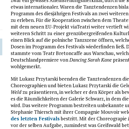
zwar ein gewisses Alleinstellungsmerkmal, durch die K
etwas internationaler. Waren die Tanztendenzen bisla
Programm des diesjährigen Festivals an zwei weiteren
zu erleben. Für die Kooperation zwischen dem Thea
mit dem neuen EU-Projekt viaTeatri weiter vertieft wir
weiteren Schritt zu einer grenzübergreifenden Kultur
einen Blick auf die polnische Tanzszene öffnen, welche
Dosen im Programm des Festivals wiederfinden ließ. De
stammte vom Teatr Bretoncaffe aus Warschau, welche
Deutschlandpremiere von
Dancing Sarah Kane
präsent
wohlgemerkt.
Mit Lukasz Przytarski beenden die Tanztendenzen die
Choreographien und bieten Lukasz Przytarski die Gele
Weld
zu präsentieren, in welcher er den Körper als be
es die Räumlichkeiten der Galerie Schwarz, in dem di
wird. Das weitere Programm bestreiten unbekannte u
Stephanie Thiersch mit ihrer Compagnie Mouvoir we
des letzten Festivals
bestritt. Mit der Choreograpie
vor der selben Aufgabe, zumindest was Greifswald betr