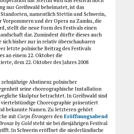
ooperation mit Stettin wird das Festival noch
ng nur Greifswald beheimatet, ist das
 Standorten, namentlich Stettin und Schwerin,
ter Vorpommern und der Opera na Zamku, die
d, stellt die neue Form des Festivals einen
landschaft dar. Zumindest dürfte dieses auch
 sich bisher nur in relativ überschaubaren
r letzte polnische Beitrag des Festivals
s an einem 22. Oktober die
ierte, dem 22. Oktober des Jahres 2008
 zehnjährige Abstinenz polnischer
genheit seine choreographische Installation
wegliche Skulptur betrachtet. In Greifswald sind
e viertelstündige Choreographie präsentiert
nd bekannte Namen. Zu letzteren gehört
lche mit
Corps Étrangers
den
Eröffnungsabend
Bronze by Gold
steht sie bei diesjährigen Festival
ifft. In Schwerin eröffnet die niederländische