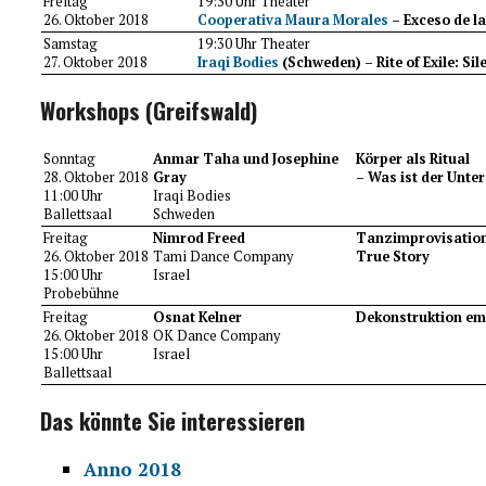
Freitag
19:30 Uhr Theater
26. Oktober 2018
Cooperativa Maura Morales
– Exceso de la
Samstag
19:30 Uhr Theater
27. Oktober 2018
Iraqi Bodies
(Schweden) – Rite of Exile: Sil
Workshops (Greifswald)
Sonntag
Anmar Taha und Josephine
Körper als Ritual
28. Oktober 2018
Gray
– Was ist der Unte
11:00 Uhr
Iraqi Bodies
Ballettsaal
Schweden
Freitag
Nimrod Freed
Tanzimprovisation
26. Oktober 2018
Tami Dance Company
True Story
15:00 Uhr
Israel
Probebühne
Freitag
Osnat Kelner
Dekonstruktion em
26. Oktober 2018
OK Dance Company
15:00 Uhr
Israel
Ballettsaal
Das könnte Sie interessieren
Anno 2018