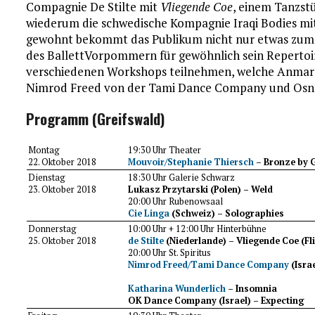
Compagnie De Stilte mit
Vliegende Coe
, einem Tanzstü
wiederum die schwedische Kompagnie Iraqi Bodies mi
gewohnt bekommt das Publikum nicht nur etwas zum 
des BallettVorpommern für gewöhnlich sein Repertoir
verschiedenen Workshops teilnehmen, welche Anmar T
Nimrod Freed von der Tami Dance Company und Osna
Programm (Greifswald)
Montag
19:30 Uhr Theater
22. Oktober 2018
Mouvoir/Stephanie Thiersch
– Bronze by 
Dienstag
18:30 Uhr Galerie Schwarz
23. Oktober 2018
Lukasz Przytarski (Polen) – Weld
20:00 Uhr Rubenowsaal
Cie Linga
(Schweiz) – Solographies
Donnerstag
10:00 Uhr + 12:00 Uhr Hinterbühne
25. Oktober 2018
de Stilte
(Niederlande) – Vliegende Coe (F
20:00 Uhr St. Spiritus
Nimrod Freed/Tami Dance Company
(Isra
Katharina Wunderlich
– Insomnia
OK Dance Company (Israel) – Expecting