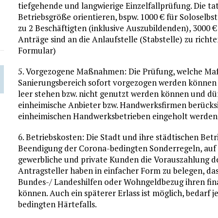
tiefgehende und langwierige Einzelfallprüfung. Die t
Betriebsgröße orientieren, bspw. 1000 € für Soloselbs
zu 2 Beschäftigten (inklusive Auszubildenden), 3000 €
Anträge sind an die Anlaufstelle (Stabstelle) zu richt
Formular)
5. Vorgezogene Maßnahmen: Die Prüfung, welche Ma
Sanierungsbereich sofort vorgezogen werden können (bs
leer stehen bzw. nicht genutzt werden können und dür
einheimische Anbieter bzw. Handwerksfirmen berück
einheimischen Handwerksbetrieben eingeholt werden
6. Betriebskosten: Die Stadt und ihre städtischen Bet
Beendigung der Corona-bedingten Sonderregeln, auf fo
gewerbliche und private Kunden die Vorauszahlung de
Antragsteller haben in einfacher Form zu belegen, das
Bundes-/ Landeshilfen oder Wohngeldbezug ihren fi
können. Auch ein späterer Erlass ist möglich, bedarf 
bedingten Härtefalls.