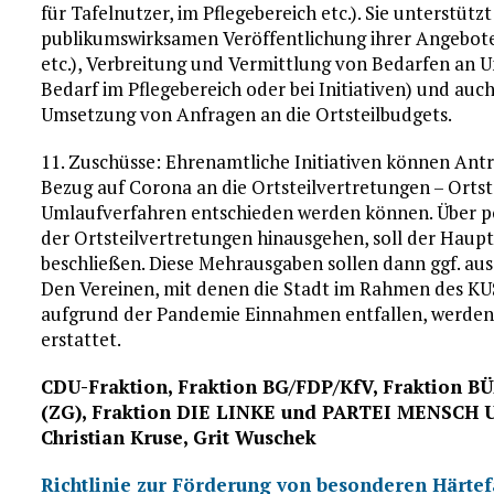
für Tafelnutzer, im Pflegebereich etc.). Sie unterstütz
publikumswirksamen Veröffentlichung ihrer Angebote 
etc.), Verbreitung und Vermittlung von Bedarfen an 
Bedarf im Pflegebereich oder bei Initiativen) und auc
Umsetzung von Anfragen an die Ortsteilbudgets.
11. Zuschüsse: Ehrenamtliche Initiativen können Antr
Bezug auf Corona an die Ortsteilvertretungen – Ortstei
Umlaufverfahren entschieden werden können. Über po
der Ortsteilvertretungen hinausgehen, soll der Hau
beschließen. Diese Mehrausgaben sollen dann ggf. aus
Den Vereinen, mit denen die Stadt im Rahmen des K
aufgrund der Pandemie Einnahmen entfallen, werde
erstattet.
CDU-Fraktion, Fraktion BG/FDP/KfV, Fraktion 
(ZG), Fraktion DIE LINKE und PARTEI MENSCH
Christian Kruse, Grit Wuschek
Richtlinie zur Förderung von besonderen Härt