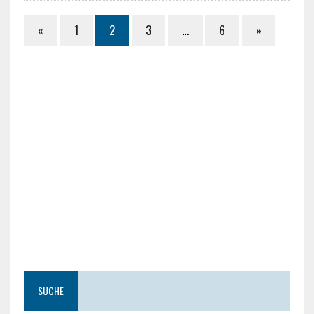
«
1
2
3
…
6
»
SUCHE