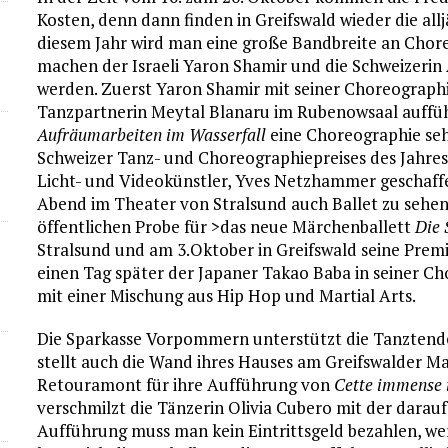
Kosten, denn dann finden in Greifswald wieder die all
diesem Jahr wird man eine große Bandbreite an Cho
machen der Israeli Yaron Shamir und die Schweizeri
werden. Zuerst Yaron Shamir mit seiner Choreograph
Tanzpartnerin Meytal Blanaru im Rubenowsaal auffüh
Aufräumarbeiten im Wasserfall
eine Choreographie seh
Schweizer Tanz- und Choreographiepreises des Jahr
Licht- und Videokünstler, Yves Netzhammer geschaffe
Abend im Theater von Stralsund auch Ballet zu sehen 
öffentlichen Probe für >das neue Märchenballett
Die 
Stralsund und am 3.Oktober in Greifswald seine Premi
einen Tag später der Japaner Takao Baba in seiner C
mit einer Mischung aus Hip Hop und Martial Arts.
Die Sparkasse Vorpommern unterstützt die Tanztenden
stellt auch die Wand ihres Hauses am Greifswalder Ma
Retouramont für ihre Aufführung von
Cette immense 
verschmilzt die Tänzerin Olivia Cubero mit der darauf
Aufführung muss man kein Eintrittsgeld bezahlen, wer