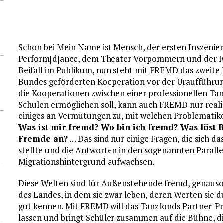
Schon bei Mein Name ist Mensch, der ersten Inszenie
Perform[d]ance, dem Theater Vorpommern und der IG
Beifall im Publikum, nun steht mit FREMD das zweite 
Bundes geförderten Kooperation vor der Uraufführung
die Kooperationen zwischen einer professionellen Tan
Schulen ermöglichen soll, kann auch FREMD nur realis
einiges an Vermutungen zu, mit welchen Problematike
Was ist mir fremd? Wo bin ich fremd? Was löst B
Fremde an?
… Das sind nur einige Fragen, die si
stellte und die Antworten in den sogenannten Paralle
Migrationshintergrund aufwachsen.
Diese Welten sind für Außenstehende fremd, genauso f
des Landes, in dem sie zwar leben, deren Werten sie d
gut kennen. Mit FREMD will das Tanzfonds Partner-Pr
lassen und bringt Schüler zusammen auf die Bühne, die