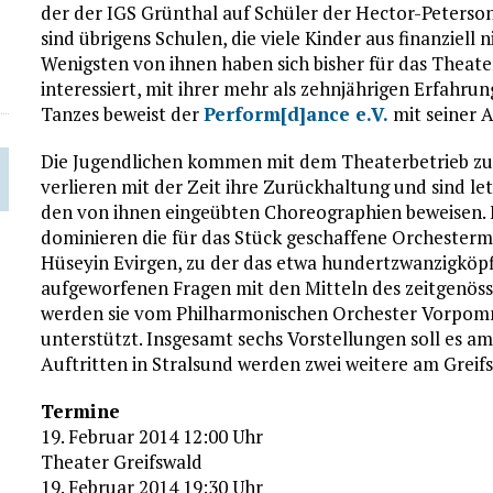
der der IGS Grünthal auf Schüler der Hector-Peterso
sind übrigens Schulen, die viele Kinder aus finanziell
Wenigsten von ihnen haben sich bisher für das Theate
interessiert, mit ihrer mehr als zehnjährigen Erfahru
Tanzes beweist der
Perform[d]ance e.V.
mit seiner A
Die Jugendlichen kommen mit dem Theaterbetrieb z
verlieren mit der Zeit ihre Zurückhaltung und sind letz
den von ihnen eingeübten Choreographien beweisen.
dominieren die für das Stück geschaffene Orchester
Hüseyin Evirgen, zu der das etwa hundertzwanzigköpf
aufgeworfenen Fragen mit den Mitteln des zeitgenössi
werden sie vom Philharmonischen Orchester Vorpomm
unterstützt. Insgesamt sechs Vorstellungen soll es 
Auftritten in Stralsund werden zwei weitere am Greif
Termine
19. Februar 2014 12:00 Uhr
Theater Greifswald
19. Februar 2014 19:30 Uhr