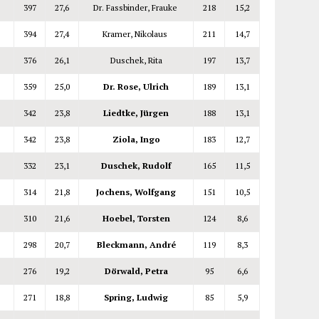
397
27,6
Dr. Fassbinder, Frauke
218
15,2
394
27,4
Kramer, Nikolaus
211
14,7
376
26,1
Duschek, Rita
197
13,7
n
359
25,0
Dr. Rose, Ulrich
189
13,1
342
23,8
Liedtke, Jürgen
188
13,1
342
23,8
Ziola, Ingo
183
12,7
332
23,1
Duschek, Rudolf
165
11,5
314
21,8
Jochens, Wolfgang
151
10,5
310
21,6
Hoebel, Torsten
124
8,6
298
20,7
Bleckmann, André
119
8,3
276
19,2
Dörwald, Petra
95
6,6
271
18,8
Spring, Ludwig
85
5,9