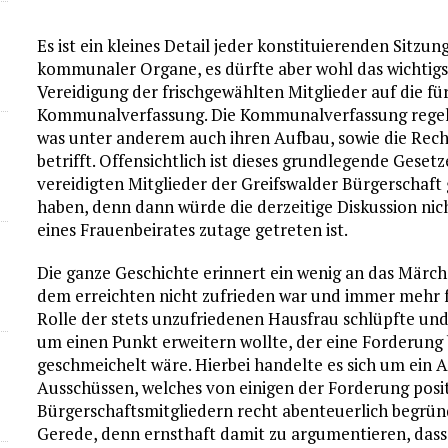
Es ist ein kleines Detail jeder konstituierenden Sit
kommunaler Organe, es dürfte aber wohl das wichtigst
Vereidigung der frischgewählten Mitglieder auf die
Kommunalverfassung. Die Kommunalverfassung regel
was unter anderem auch ihren Aufbau, sowie die Rec
betrifft. Offensichtlich ist dieses grundlegende Gese
vereidigten Mitglieder der Greifswalder Bürgerschaft 
haben, denn dann würde die derzeitige Diskussion nic
eines Frauenbeirates zutage getreten ist.
Die ganze Geschichte erinnert ein wenig an das Märch
dem erreichten nicht zufrieden war und immer mehr fo
Rolle der stets unzufriedenen Hausfrau schlüpfte un
um einen Punkt erweitern wollte, der eine Forderung 
geschmeichelt wäre. Hierbei handelte es sich um ein 
Ausschüssen, welches von einigen der Forderung pos
Bürgerschaftsmitgliedern recht abenteuerlich begrün
Gerede, denn ernsthaft damit zu argumentieren, dass