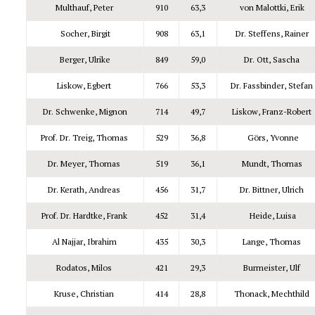
Multhauf, Peter
910
63,3
von Malottki, Erik
Socher, Birgit
908
63,1
Dr. Steffens, Rainer
Berger, Ulrike
849
59,0
Dr. Ott, Sascha
Liskow, Egbert
766
53,3
Dr. Fassbinder, Stefa
Dr. Schwenke, Mignon
714
49,7
Liskow, Franz-Robert
Prof. Dr. Treig, Thomas
529
36,8
Görs, Yvonne
Dr. Meyer, Thomas
519
36,1
Mundt, Thomas
Dr. Kerath, Andreas
456
31,7
Dr. Bittner, Ulrich
Prof. Dr. Hardtke, Frank
452
31,4
Heide, Luisa
Al Najjar, Ibrahim
435
30,3
Lange, Thomas
Rodatos, Milos
421
29,3
Burmeister, Ulf
Kruse, Christian
414
28,8
Thonack, Mechthild