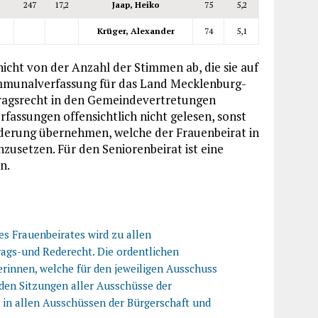
247
17,2
Jaap, Heiko
75
5,2
Krüger, Alexander
74
5,1
icht von der Anzahl der Stimmen ab, die sie auf
ommunalverfassung für das Land Mecklenburg-
tragsrecht in den Gemeindevertretungen
rfassungen offensichtlich nicht gelesen, sonst
orderung übernehmen, welche der Frauenbeirat in
zusetzen. Für den Seniorenbeirat ist eine
n.
es Frauenbeirates wird zu allen
rags-und Rederecht. Die ordentlichen
terinnen, welche für den jeweiligen Ausschuss
den Sitzungen aller Ausschüsse der
d in allen Ausschüssen der Bürgerschaft und