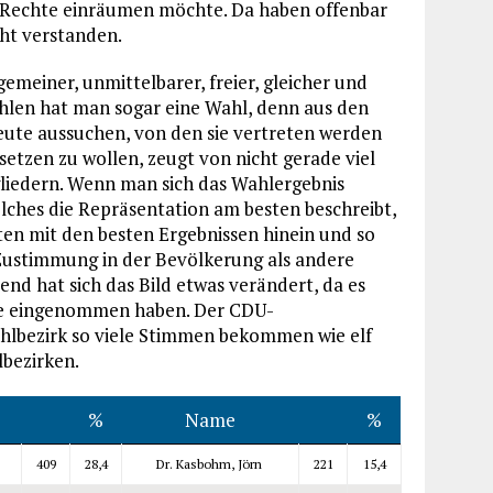
r Rechte einräumen möchte. Da haben offenbar
cht verstanden.
meiner, unmittelbarer, freier, gleicher und
hlen hat man sogar eine Wahl, denn aus den
eute aussuchen, von den sie vertreten werden
setzen zu wollen, zeugt von nicht gerade viel
liedern. Wenn man sich das Wahlergebnis
elches die Repräsentation am besten beschreibt,
 mit den besten Ergebnissen hinein und so
 Zustimmung in der Bevölkerung als andere
d hat sich das Bild etwas verändert, da es
tze eingenommen haben. Der CDU-
hlbezirk so viele Stimmen bekommen wie elf
bezirken.
%
Name
%
409
28,4
Dr. Kasbohm, Jörn
221
15,4