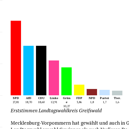
SPD
AfD
CDU
Linke
Grün
FDP
NPD
Partei
Tier.
27,81
18,70
18,60
12,91
e
3,86
1,8
1,7
1,6
10,27
Erststimmen Landtagswahlkreis Greifswald
Mecklenburg-Vorpommern hat gewählt und auch in Gre