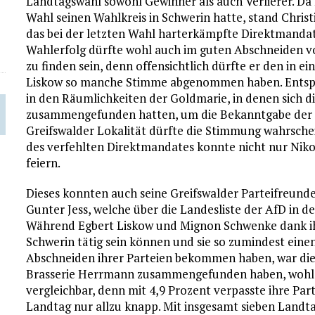
Landtagswahl sowohl Gewinner als auch Verlierer. Da M
Wahl seinen Wahlkreis in Schwerin hatte, stand Chris
das bei der letzten Wahl harterkämpfte Direktmandat f
Wahlerfolg dürfte wohl auch im guten Abschneiden v
zu finden sein, denn offensichtlich dürfte er den in 
Liskow so manche Stimme abgenommen haben. Entsp
in den Räumlichkeiten der Goldmarie, in denen sich 
zusammengefunden hatten, um die Bekanntgabe der W
Greifswalder Lokalität dürfte die Stimmung wahrschei
des verfehlten Direktmandates konnte nicht nur Niko
feiern.
Dieses konnten auch seine Greifswalder Parteifreunde
Gunter Jess, welche über die Landesliste der AfD in 
Während Egbert Liskow und Mignon Schwenke dank ihre
Schwerin tätig sein können und sie so zumindest einen
Abschneiden ihrer Parteien bekommen haben, war die 
Brasserie Herrmann zusammengefunden haben, wohl 
vergleichbar, denn mit 4,9 Prozent verpasste ihre Pa
Landtag nur allzu knapp. Mit insgesamt sieben Landt