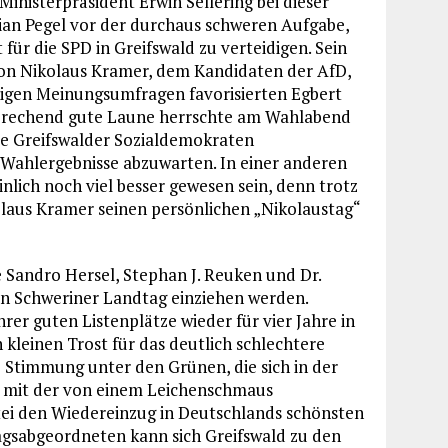
inisterpräsident Erwin Sellering bei dieser
tian Pegel vor der durchaus schweren Aufgabe,
ür die SPD in Greifswald zu verteidigen. Sein
on Nikolaus Kramer, dem Kandidaten der AfD,
einigen Meinungsumfragen favorisierten Egbert
rechend gute Laune herrschte am Wahlabend
die Greifswalder Sozialdemokraten
ahlergebnisse abzuwarten. In einer anderen
nlich noch viel besser gewesen sein, denn trotz
laus Kramer seinen persönlichen „Nikolaustag“
 Sandro Hersel, Stephan J. Reuken und Dr.
den Schweriner Landtag einziehen werden.
r guten Listenplätze wieder für vier Jahre in
 kleinen Trost für das deutlich schlechtere
Stimmung unter den Grünen, die sich in der
mit der von einem Leichenschmaus
rtei den Wiedereinzug in Deutschlands schönsten
agsabgeordneten kann sich Greifswald zu den