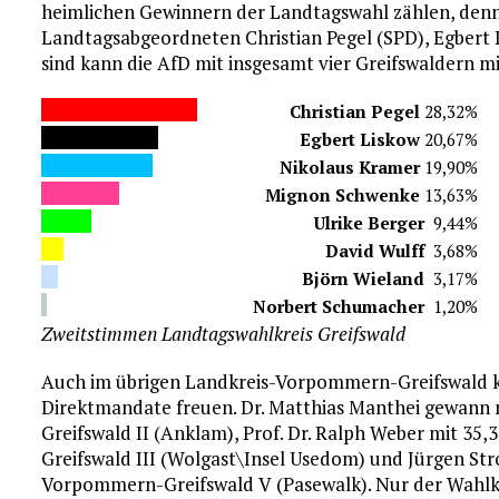
heimlichen Gewinnern der Landtagswahl zählen, den
Landtagsabgeordneten Christian Pegel (SPD), Egbert
sind kann die AfD mit insgesamt vier Greifswaldern
Christian Pegel
28,32%
Egbert Liskow
20,67%
Nikolaus Kramer
19,90%
Mignon Schwenke
13,63%
Ulrike Berger
9,44%
David Wulff
3,68%
Björn Wieland
3,17%
Norbert Schumacher
1,20%
Zweitstimmen Landtagswahlkreis Greifswald
Auch im übrigen Landkreis-Vorpommern-Greifswald k
Direktmandate freuen. Dr. Matthias Manthei gewann
Greifswald II (Anklam), Prof. Dr. Ralph Weber mit 3
Greifswald III (Wolgast\Insel Usedom) und Jürgen Str
Vorpommern-Greifswald V (Pasewalk). Nur der Wahl