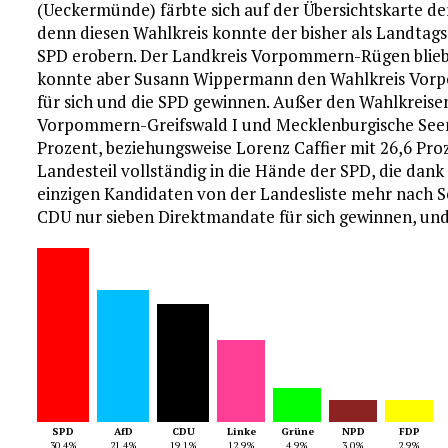
(Ueckermünde) färbte sich auf der Übersichtskarte der
denn diesen Wahlkreis konnte der bisher als Landtag
SPD erobern. Der Landkreis Vorpommern-Rügen blieb 
konnte aber Susann Wippermann den Wahlkreis Vor
für sich und die SPD gewinnen. Außer den Wahlkreise
Vorpommern-Greifswald I und Mecklenburgische Seenp
Prozent, beziehungsweise Lorenz Caffier mit 26,6 Pr
Landesteil vollständig in die Hände der SPD, die da
einzigen Kandidaten von der Landesliste mehr nach S
CDU nur sieben Direktmandate für sich gewinnen, und
SPD
AfD
CDU
Linke
Grüne
NPD
FDP
30,4%
21,4%
19,1%
12,9%
4,9%
3,0%
2,9%