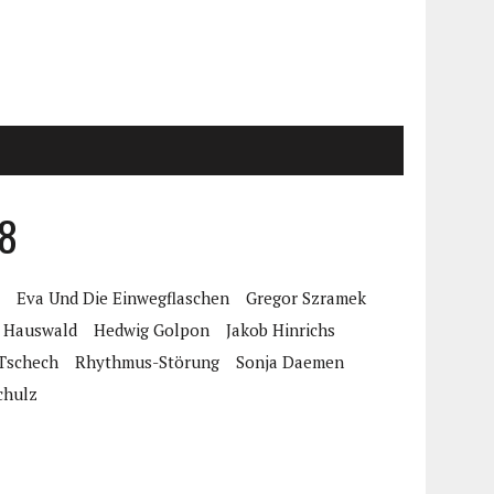
18
e
Eva Und Die Einwegflaschen
Gregor Szramek
d Hauswald
Hedwig Golpon
Jakob Hinrichs
-Tschech
Rhythmus-Störung
Sonja Daemen
chulz