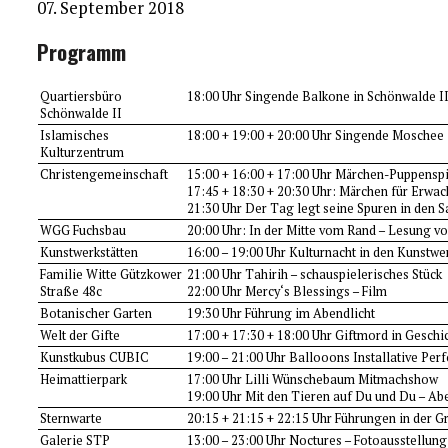
07. September 2018
Programm
Quartiersbüro
18:00 Uhr Singende Balkone in Schönwalde I
Schönwalde II
Islamisches
18:00 + 19:00 + 20:00 Uhr Singende Moschee
Kulturzentrum
Christengemeinschaft
15:00 + 16:00 + 17:00 Uhr Märchen-Puppenspi
17:45 + 18:30 + 20:30 Uhr: Märchen für Erwa
21:30 Uhr Der Tag legt seine Spuren in den S
WGG Fuchsbau
20:00 Uhr: In der Mitte vom Rand – Lesung 
Kunstwerkstätten
16:00 – 19:00 Uhr Kulturnacht in den Kunstwe
Familie Witte Gützkower
21:00 Uhr Tahirih – schauspielerisches Stück
Straße 48c
22:00 Uhr Mercy‘s Blessings – Film
Botanischer Garten
19:30 Uhr Führung im Abendlicht
Welt der Gifte
17:00 + 17:30 + 18:00 Uhr Giftmord in Geschi
Kunstkubus CUBIC
19:00 – 21:00 Uhr Ballooons Installative Per
Heimattierpark
17:00 Uhr Lilli Wünschebaum Mitmachshow
19:00 Uhr Mit den Tieren auf Du und Du – A
Sternwarte
20:15 + 21:15 + 22:15 Uhr Führungen in der G
Galerie STP
13:00 – 23:00 Uhr Noctures – Fotoausstellun