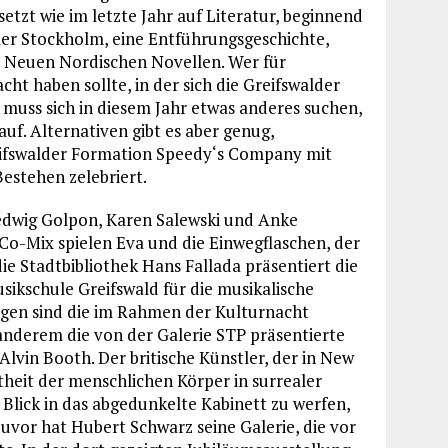
etzt wie im letzte Jahr auf Literatur, beginnend
ler Stockholm, eine Entführungsgeschichte,
r Neuen Nordischen Novellen. Wer für
ht haben sollte, in der sich die Greifswalder
, muss sich in diesem Jahr etwas anderes suchen,
uf. Alternativen gibt es aber genug,
Greifswalder Formation Speedy‘s Company mit
estehen zelebriert.
edwig Golpon, Karen Salewski und Anke
o-Mix spielen Eva und die Einwegflaschen, der
 Stadtbibliothek Hans Fallada präsentiert die
sikschule Greifswald für die musikalische
Augen sind die im Rahmen der Kulturnacht
anderem die von der Galerie STP präsentierte
lvin Booth. Der britische Künstler, der in New
theit der menschlichen Körper in surrealer
n Blick in das abgedunkelte Kabinett zu werfen,
uvor hat Hubert Schwarz seine Galerie, die vor