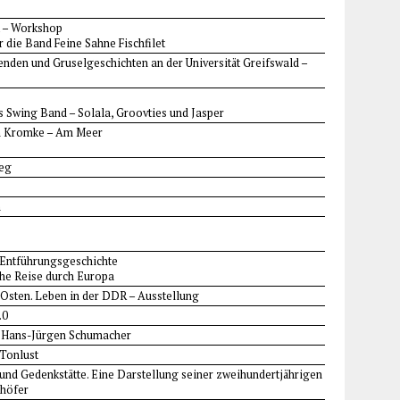
t – Workshop
 die Band Feine Sahne Fischfilet
enden und Gruselgeschichten an der Universität Greifswald –
 Swing Band – Solala, Groovties und Jasper
an Kromke – Am Meer
ieg
n
 Entführungsgeschichte
che Reise durch Europa
 Osten. Leben in der DDR – Ausstellung
.0
it Hans-Jürgen Schumacher
Tonlust
 und Gedenkstätte. Eine Darstellung seiner zweihundertjährigen
ghöfer