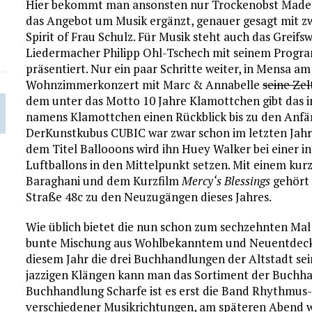
Hier bekommt man ansonsten nur Trockenobst Made i
das Angebot um Musik ergänzt, genauer gesagt mit zw
Spirit of Frau Schulz. Für Musik steht auch das Grei
Liedermacher Philipp Ohl-Tschech mit seinem Prog
präsentiert. Nur ein paar Schritte weiter, in Mensa am 
Wohnzimmerkonzert mit Marc & Annabelle
seine Zel
dem unter das Motto 10 Jahre Klamottchen gibt das in
namens Klamottchen einen Rückblick bis zu den Anfä
DerKunstkubus CUBIC war zwar schon im letzten Jahr 
dem Titel Ballooons wird ihn Huey Walker bei einer i
Luftballons in den Mittelpunkt setzen. Mit einem kurz
Baraghani und dem Kurzfilm
Mercy‘s Blessings
gehört 
Straße 48c zu den Neuzugängen dieses Jahres.
Wie üblich bietet die nun schon zum sechzehnten Mal
bunte Mischung aus Wohlbekanntem und Neuentdecku
diesem Jahr die drei Buchhandlungen der Altstadt sei
jazzigen Klängen kann man das Sortiment der Buchh
Buchhandlung Scharfe ist es erst die Band Rhythmus
verschiedener Musikrichtungen, am späteren Abend w