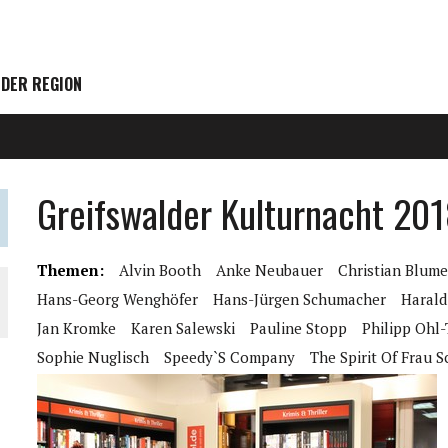
 DER REGION
Greifswalder Kulturnacht 20
Themen:
Alvin Booth
Anke Neubauer
Christian Blum
Hans-Georg Wenghöfer
Hans-Jürgen Schumacher
Haral
Jan Kromke
Karen Salewski
Pauline Stopp
Philipp Ohl
Sophie Nuglisch
Speedy`s Company
The Spirit Of Frau S