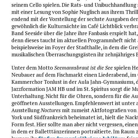
seinem Cello spielen. Die Rats- und Unibuchhandlung s
mit einer Lesung von Sophie Nuglisch aus ihrem Thril
endend mit der Vorstellung der sechste Ausgaben de
gewöhnlich die Kulturnächte im Café Lichtblick verbrac
Band Seeside über die Jahre ihre Fanbasis erspielt hat
denn dieses taucht im aktuellen Programmheft nicht a
beispielsweise im Foyer der Stadthalle, in dem die 
musikalischen Überraschungsgästen ihr zehnjähriges B
Unter dem Motto
Seemannsbraut ist die See
spielen H
Neubauer auf dem Fischmarkt einen Liederabend, im C
Kammerchor Tonlust in der Aula Jahn-Gymnasiums, die
Jazzformation JAM HB und im St. Spiritus sorgt die Mu
Unterhaltung. Nicht für die Ohren, sondern für die 
geöffneten Ausstellungen. Empfehlenswert ist unter 
Ausstellung
Noctures
mit zumeist Aktfotografien von A
York und Südfrankreich beheimatet ist, hielt die Nack
Form fest. Hier sollte man aber nicht vergessen, eine
in dem er Balletttänzerinnen portraitierte. Im Raum z