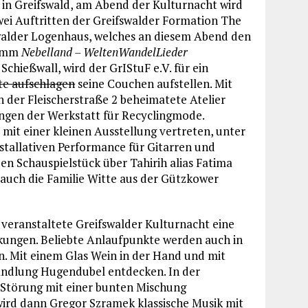
n Greifswald, am Abend der Kulturnacht wird
ei Auftritten der Greifswalder Formation The
fswalder Logenhaus, welches an diesem Abend den
ramm
Nebelland – WeltenWandelLieder
Schießwall, wird der GrIStuF e.V. für ein
te aufschlagen
seine Couchen aufstellen. Mit
 der Fleischerstraße 2 beheimatete Atelier
ngen der Werkstatt für Recyclingmode.
mit einer kleinen Ausstellung vertreten, unter
nstallativen Performance für Gitarren und
en Schauspielstück über Tahirih alias Fatima
auch die Familie Witte aus der Gützkower
 veranstaltete Greifswalder Kulturnacht eine
ngen. Beliebte Anlaufpunkte werden auch in
n. Mit einem Glas Wein in der Hand und mit
andlung Hugendubel entdecken. In der
-Störung mit einer bunten Mischung
ird dann Gregor Szramek klassische Musik mit