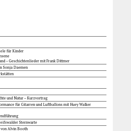
I
ele für Kinder
chsene
and – Geschichtenlieder mit Frank Dittmer
von Sonja Daemen
rkstätten
chte und Natur – Kurzvortrag
formance für Gitarren und Luftballons mit Huey Walker
bendführung
reifswalder Sternwarte
g von Alvin Booth