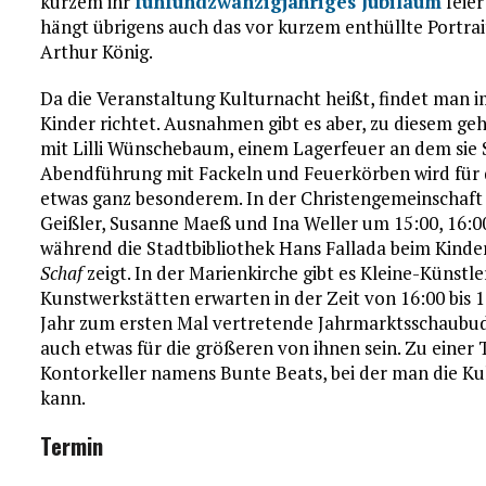
kurzem ihr
fünfundzwanzigjähriges Jubiläum
feier
hängt übrigens auch das vor kurzem enthüllte Portra
Arthur König.
Da die Veranstaltung Kulturnacht heißt, findet man i
Kinder richtet. Ausnahmen gibt es aber, zu diesem g
mit Lilli Wünschebaum, einem Lagerfeuer an dem sie
Abendführung mit Fackeln und Feuerkörben wird für d
etwas ganz besonderem. In der Christengemeinschaft 
Geißler, Susanne Maeß und Ina Weller um 15:00, 16:
während die Stadtbibliothek Hans Fallada beim Kinde
Schaf
zeigt. In der Marienkirche gibt es Kleine-Künstl
Kunstwerkstätten erwarten in der Zeit von 16:00 bis 1
Jahr zum ersten Mal vertretende Jahrmarktsschaub
auch etwas für die größeren von ihnen sein. Zu einer 
Kontorkeller namens Bunte Beats, bei der man die K
kann.
Termin