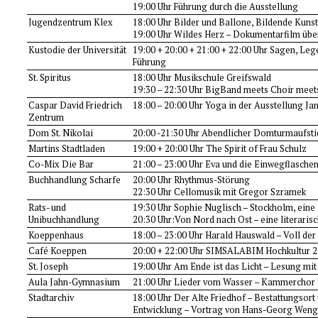
19:00 Uhr Führung durch die Ausstellung
Jugendzentrum Klex
18:00 Uhr Bilder und Ballone, Bildende Kuns
19:00 Uhr Wildes Herz – Dokumentarfilm über
Kustodie der Universität
19:00 + 20:00 + 21:00 + 22:00 Uhr Sagen, Leg
Führung
St. Spiritus
18:00 Uhr Musikschule Greifswald
19:30 – 22:30 Uhr BigBand meets Choir meets
Caspar David Friedrich
18:00 – 20:00 Uhr Yoga in der Ausstellung J
Zentrum
Dom St. Nikolai
20:00 -21:30 Uhr Abendlicher Domturmaufst
Martins Stadtladen
19:00 + 20:00 Uhr The Spirit of Frau Schulz
Co-Mix Die Bar
21:00 – 23:00 Uhr Eva und die Einwegflasche
Buchhandlung Scharfe
20:00 Uhr Rhythmus-Störung
22:30 Uhr Cellomusik mit Gregor Szramek
Rats- und
19:30 Uhr Sophie Nuglisch – Stockholm, eine
Unibuchhandlung
20:30 Uhr:Von Nord nach Ost – eine literaris
Koeppenhaus
18:00 – 23:00 Uhr Harald Hauswald – Voll der
Café Koeppen
20:00 + 22:00 Uhr SIMSALABIM Hochkultur 2
St. Joseph
19:00 Uhr Am Ende ist das Licht – Lesung m
Aula Jahn-Gymnasium
21:00 Uhr Lieder vom Wasser – Kammerchor 
Stadtarchiv
18:00 Uhr Der Alte Friedhof – Bestattungsort
Entwicklung – Vortrag von Hans-Georg Wen