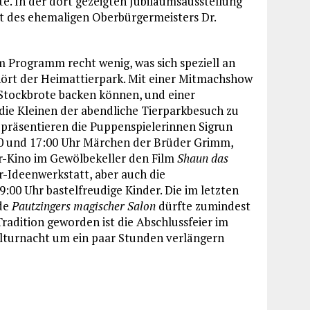
te. In der dort gezeigten Jubiläumsausstellung
it des ehemaligen Oberbürgermeisters Dr.
m Programm recht wenig, was sich speziell an
ehört der Heimattierpark. Mit einer Mitmachshow
 Stockbrote backen können, und einer
ie Kleinen der abendliche Tierparkbesuch zu
präsentieren die Puppenspielerinnen Sigrun
00 und 17:00 Uhr Märchen der Brüder Grimm,
r-Kino im Gewölbekeller den Film
Shaun das
er-Ideenwerkstatt, aber auch die
9:00 Uhr bastelfreudige Kinder. Die im letzten
ude
Pautzingers magischer Salon
dürfte zumindest
Tradition geworden ist die Abschlussfeier im
ulturnacht um ein paar Stunden verlängern