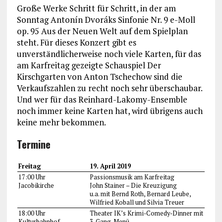
Große Werke Schritt für Schritt, in der am
Sonntag Antonín Dvoráks Sinfonie Nr. 9 e-Moll
op. 95 Aus der Neuen Welt auf dem Spielplan
steht. Für dieses Konzert gibt es
unverständlicherweise noch viele Karten, für das
am Karfreitag gezeigte Schauspiel Der
Kirschgarten von Anton Tschechow sind die
Verkaufszahlen zu recht noch sehr überschaubar.
Und wer für das Reinhard-Lakomy-Ensemble
noch immer keine Karten hat, wird übrigens auch
keine mehr bekommen.
Termine
Freitag
19. April 2019
17:00 Uhr
Passionsmusik am Karfreitag
Jacobikirche
John Stainer – Die Kreuzigung
u.a. mit Bernd Roth, Bernard Leube,
Wilfried Koball und Silvia Treuer
18:00 Uhr
Theater IK’s Krimi-Comedy-Dinner mit
Kulturbahnhof
3-Gang-Menü