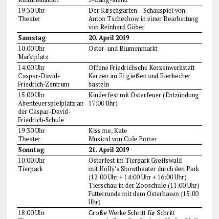
19:30 Uhr
Der Kirschgarten – Schauspiel von
Theater
Anton Tschechow in einer Bearbeitung
von Reinhard Göber
Samstag
20. April 2019
10:00 Uhr
Oster- und Blumenmarkt
Marktplatz
14:00 Uhr
Offene Friedrichsche Kerzenwerkstatt
Caspar-David-
Kerzen im Ei gießen und Eierbecher
Friedrich-Zentrum
basteln
15:00 Uhr
Kinderfest mit Osterfeuer (Entzündung
Abenteuerspielplatz an
17:00 Uhr)
der Caspar-David-
Friedrich-Schule
19:30 Uhr
Kiss me, Kate
Theater
Musical von Cole Porter
Sonntag
21. April 2019
10:00 Uhr
Osterfest im Tierpark Greifswald
Tierpark
mit Holly’s Showtheater durch den Park
(12:00 Uhr + 14:00 Uhr + 16:00 Uhr)
Tierschau in der Zooschule (11:00 Uhr)
Futterrunde mit dem Osterhasen (15:00
Uhr)
18:00 Uhr
Große Werke Schritt für Schritt