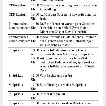
Uhr
Seifenmanufaktur
CDF-Zentrum
15:00
Caspars Erbe – Führung durch die aktuelle
Uhr
Ausstellung
CDF-Zentrum
16:00
Auf Caspars Spuren – Bildwegführung im
Uhr
Freien
Pommersches
14:30
Dr. Birte Frenssen Warum geht Caroline
Landesmuseum
Uhr
Friedrich in den Keller? Zwei Inside-
Bilder von Caspar David Friedrich
Pommersches
15:30
Mario Scarabis Ein Malerisches Resümee
Landesmuseum
Uhr
der eigenen Lebenszeit- Betrachtungen
zu Friedrichs Gemälde
St. Spiritus
10:00
Friedrich-Café, Ausstellung Cindy
–
Schmid- Malerei & Collage, St. Spiritus
16:00
selbst entdecken, Postkarten selbst
Uhr
bedrucken, Federschreiben, Spray-Art – ein
Friedrich-Bild selbstgesprayt mit TSAM
ONE
St. Spiritus
11:00
Vom Fischer und sin Fru
Uhr
St. Spiritus
12:00
Kurzführung durch das St. Spiritus
Uhr
St. Spiritus
14:00
Fischer und sin Fru
Uhr
St. Spiritus
15:00
usikschule Greifswald – Musik aus der