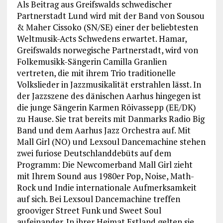
Als Beitrag aus Greifswalds schwedischer
Partnerstadt Lund wird mit der Band von Sousou
& Maher Cissoko (SN/SE) einer der beliebtesten
Weltmusik-Acts Schwedens erwartet. Hamar,
Greifswalds norwegische Partnerstadt, wird von
Folkemusikk-Sängerin Camilla Granlien
vertreten, die mit ihrem Trio traditionelle
Volkslieder in Jazzmusikalität erstrahlen lässt. In
der Jazzszene des dänischen Aarhus hingegen ist
die junge Sängerin Karmen Rõivassepp (EE/DK)
zu Hause. Sie trat bereits mit Danmarks Radio Big
Band und dem Aarhus Jazz Orchestra auf. Mit
Mall Girl (NO) und Lexsoul Dancemachine stehen
zwei furiose Deutschlanddebüts auf dem
Programm: Die Newcomerband Mall Girl zieht
mit Ihrem Sound aus 1980er Pop, Noise, Math-
Rock und Indie internationale Aufmerksamkeit
auf sich. Bei Lexsoul Dancemachine treffen
grooviger Street Funk und Sweet Soul
aufeinander. In ihrer Heimat Estland gelten sie