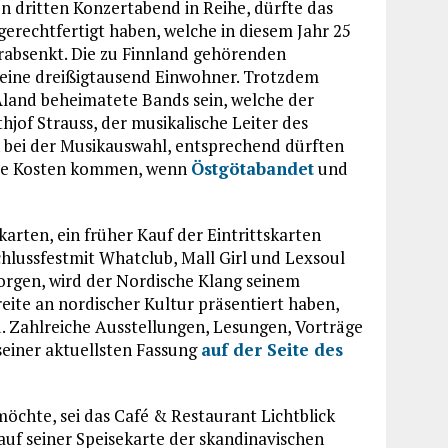
 dritten Konzertabend in Reihe, dürfte das
erechtfertigt haben, welche in diesem Jahr 25
erabsenkt. Die zu Finnland gehörenden
eine dreißigtausend Einwohner. Trotzdem
land beheimatete Bands sein, welche der
jof Strauss, der musikalische Leiter des
en bei der Musikauswahl, entsprechend dürften
ihre Kosten kommen, wenn
Östgötabandet
und
arten, ein früher Kauf der Eintrittskarten
chlussfestmit Whatclub, Mall Girl und Lexsoul
orgen, wird der Nordische Klang seinem
ite an nordischer Kultur präsentiert haben,
. Zahlreiche Ausstellungen, Lesungen, Vorträge
einer aktuellsten Fassung
auf der Seite des
öchte, sei das Café & Restaurant Lichtblick
auf seiner Speisekarte der skandinavischen