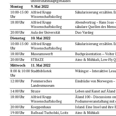
Universitätshauptgebäudes
Montag
9. Mai 2022
10:00-15:00
Alfried Krupp
Säkularisierung erzählen. 
Uhr
Wissenschaftskolleg
18:00 Uhr
Alfried Krupp
Abendvortrag – Hans Joas 
Wissenschaftskolleg
säkulare Quellen des Mens
20:00 Uhr
Aula der Universität
Duo Vardøg
Dienstag
10. Mai 2022
10:00-15:00
Alfried Krupp
Säkularisierung erzählen. 
Uhr
Wissenschaftskolleg
18:00 Uhr
Museumswerft
Buchpräsentation — Volter K
20:00 Uhr
STRAZE
Aino & Miihkali, Low-Fly Q
Mittwoch
11. Mai 2022
8:00 & 10:00
Stadtbibliotek
Wikinger – Interaktive Les
Uhr
12:00 Uhr
Pommersches
Eindrücke von Norwegen – K
Landesmuseum
14:00 Uhr
Straze
Leben und Kunst auf Åland 
18:00 Uhr
Alfried Krupp
Åland 100 – Discussions on 
Wissenschaftskolleg
Podiumsveranstaltung mit d
20:00 Uhr
Koeppenhaus
Island. Eine Insel und ihr
19:00 Uhr
Ballsaal Tucholski, Loitz
Aino & Miihkali