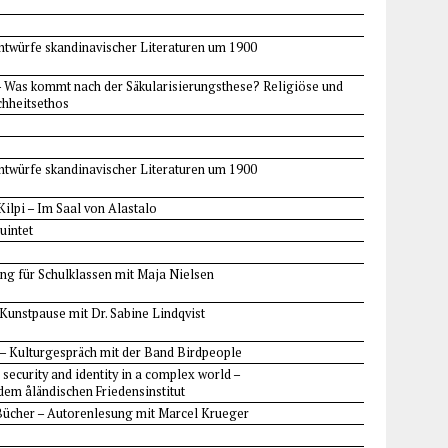
Entwürfe skandinavischer Literaturen um 1900
– Was kommt nach der Säkularisierungsthese? Religiöse und
chheitsethos
Entwürfe skandinavischer Literaturen um 1900
ilpi – Im Saal von Alastalo
uintet
ung für Schulklassen mit Maja Nielsen
unstpause mit Dr. Sabine Lindqvist
– Kulturgespräch mit der Band Birdpeople
security and identity in a complex world –
em åländischen Friedensinstitut
e Bücher – Autorenlesung mit Marcel Krueger