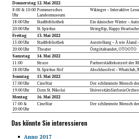
Donnerstag
12. Mai 2022
8:00 & 10:00
Pommersches
Wikinger – Interaktive Les
Uhr
Landesmuseum
18:00 Uhr
Stadtbibliothek
Ein dänischer Winter – Aut
20:00 Uhr
St. Spiritus
Stringflip, Happy Heartach
Freitag
13. Mai 2022
15:00 Uhr
Stadtbibliothek
Ausstellung – Å wie Åland
20:00 Uhr
Theater
Östgötabandet, OTOOTO
Samstag
14. Mai 2022
11:00
Straze
Partnerstädtekonzert der 
18:00 Uhr
St. Spiritus Hof
Abschlussfest – Whatclub, 
Sonntag
15. Mai 2022
17:00 Uhr
CineStar
Der schlimmste Mensch der 
19:00 Uhr
Dom St. Nikolai
UniversitätsSinfonieOrches
Montag
16. Mai 2022
17:00 &
CineStar
Der schlimmste Mensch der 
20:00 Uhr
Das könnte Sie interessieren
Anno 2017