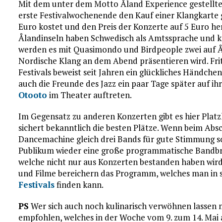
Mit dem unter dem Motto Åland Experience gestellten
erste Festivalwochenende den Kauf einer Klangkarte g
Euro kostet und den Preis der Konzerte auf 5 Euro h
Ålandinseln haben Schwedisch als Amtssprache und k
werden es mit Quasimondo und Birdpeople zwei auf Å
Nordische Klang an dem Abend präsentieren wird. Frith
Festivals beweist seit Jahren ein glückliches Händch
auch die Freunde des Jazz ein paar Tage später auf 
Otooto
im Theater auftreten.
Im Gegensatz zu anderen Konzerten gibt es hier Platzk
sichert bekanntlich die besten Plätze. Wenn beim Abs
Dancemachine gleich drei Bands für gute Stimmung s
Publikum wieder eine große programmatische Bandbre
welche nicht nur aus Konzerten bestanden haben wird
und Filme bereichern das Programm, welches man in s
Festivals
finden kann.
PS
Wer sich auch noch kulinarisch verwöhnen lassen m
empfohlen, welches in der Woche vom 9. zum 14. Mai 