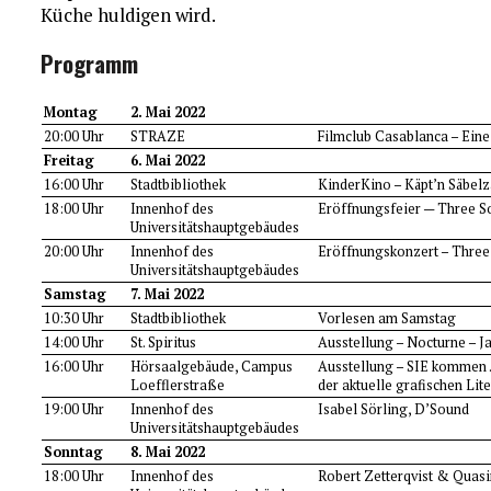
Küche huldigen wird.
Programm
Montag
2. Mai 2022
20:00 Uhr
STRAZE
Filmclub Casablanca – Eine
Freitag
6. Mai 2022
16:00 Uhr
Stadtbibliothek
KinderKino – Käpt’n Säbel
18:00 Uhr
Innenhof des
Eröffnungsfeier — Three S
Universitätshauptgebäudes
20:00 Uhr
Innenhof des
Eröffnungskonzert – Three 
Universitätshauptgebäudes
Samstag
7. Mai 2022
10:30 Uhr
Stadtbibliothek
Vorlesen am Samstag
14:00 Uhr
St. Spiritus
Ausstellung – Nocturne – J
16:00 Uhr
Hörsaalgebäude, Campus
Ausstellung – SIE kommen 
Loefflerstraße
der aktuelle grafischen Lit
19:00 Uhr
Innenhof des
Isabel Sörling, D’Sound
Universitätshauptgebäudes
Sonntag
8. Mai 2022
18:00 Uhr
Innenhof des
Robert Zetterqvist & Quas