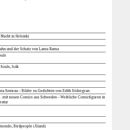
 Nacht in Helsinki
zahn und der Schatz von Lama Rama
ouls
Souls, Isák
ana Semrau – Bilder zu Gedichten von Edith Södergran
…mit neuen Comics aus Schweden – Weibliche Comicfiguren in
eratur
imondo, Birdpeople (Åland)