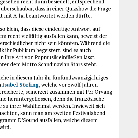
 gesehen recht dünn besiedelt, entsprechend
überschaubar, dass in einer Quizshow die Frage
nt mit A-ha beantwortet werden dürfte.
o klein, dass diese eindeutige Antwort auf
 recht vielfältig ausfallen kann, beweist der
erschiedlicher nicht sein könnten. Während die
k ihr Publikum begeistert, sind es auch
in ihre Art von Popmusik einfließen lässt.
nter dem Motto Scandinavian Stars steht.
lche in diesem Jahr ihr fünfundzwanzigjähriges
n
Isabel Sörling
, welche vor zwölf Jahren
ereicherte, seinerzeit zusammen mit Per Orvang
eine heruntergeflossen, denn die französische
e zu ihrer Wahlheimat werden. Inwieweit sich
r machten, kann man am zweiten Festivalabend
rogramm D’Sound ausfallen, welche diesem
wird.