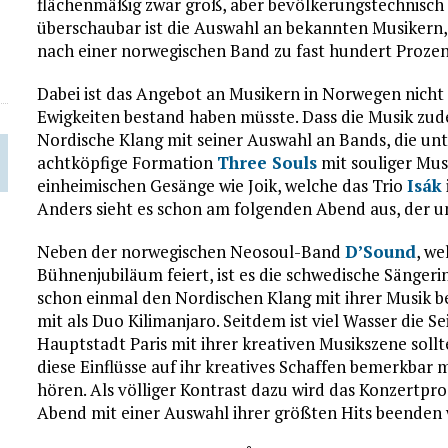
flächenmäßig zwar groß, aber bevölkerungstechnisch
überschaubar ist die Auswahl an bekannten Musikern, 
nach einer norwegischen Band zu fast hundert Proze
Dabei ist das Angebot an Musikern in Norwegen nicht s
Ewigkeiten bestand haben müsste. Dass die Musik zudem
Nordische Klang mit seiner Auswahl an Bands, die unt
achtköpfige Formation
Three Souls
mit souliger Musi
einheimischen Gesänge wie Joik, welche das Trio
Isák
Anders sieht es schon am folgenden Abend aus, der u
Neben der norwegischen Neosoul-Band
D’Sound
, we
Bühnenjubiläum feiert, ist es die schwedische Sängeri
schon einmal den Nordischen Klang mit ihrer Musik b
mit als Duo Kilimanjaro. Seitdem ist viel Wasser die S
Hauptstadt Paris mit ihrer kreativen Musikszene sollt
diese Einflüsse auf ihr kreatives Schaffen bemerkba
hören. Als völliger Kontrast dazu wird das Konzertp
Abend mit einer Auswahl ihrer größten Hits beenden 